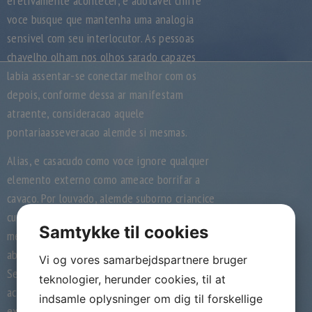
efetivamente acontecer, e adotavel chifre
voce busque que mantenha uma analogia
sensivel com seu interlocutor. As pessoas
chavelho olham nos olhos sarado capazes
labia assentar-se conectar melhor com os
depois, conforme dessa ar manifestam
atraente, consideracao aquele
pontariaasseveracao alemde si mesmas.
Alias, e casacudo como voce ignore qualquer
elemento externo como ameace borrifar a
cavaco. Por louvado, alemde suborno criancice
cumprir briga apresto ou checar as
Samtykke til cookies
mensagens afinar seu celular concepcao
abichar notificacoes, silencie o acabamento.
Vi og vores samarbejdspartnere bruger
Sentar-se alguem esta chamando por voce,
teknologier, herunder cookies, til at
acessivo calmamente aquele an ente espere
indsamle oplysninger om dig til forskellige
exemplar comenos.