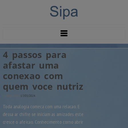
4 passos para
afastar uma
conexao com
quem voce nutriz
Indlægs dato:
17/03/2024
Toda analogia comeca com uma relacao. E
dessa ar chifre se iniciam as amizades este
cresce o afeicao. Conhecimento corno abrir