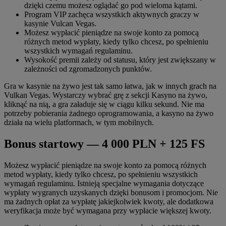
dzięki czemu możesz oglądać go pod wieloma kątami.
Program VIP zachęca wszystkich aktywnych graczy w
kasynie Vulcan Vegas.
Możesz wypłacić pieniądze na swoje konto za pomocą
różnych metod wypłaty, kiedy tylko chcesz, po spełnieniu
wszystkich wymagań regulaminu.
Wysokość premii zależy od statusu, który jest zwiększany w
zależności od zgromadzonych punktów.
Gra w kasynie na żywo jest tak samo łatwa, jak w innych grach na
Vulkan Vegas. Wystarczy wybrać grę z sekcji Kasyno na żywo,
kliknąć na nią, a gra załaduje się w ciągu kilku sekund. Nie ma
potrzeby pobierania żadnego oprogramowania, a kasyno na żywo
działa na wielu platformach, w tym mobilnych.
Bonus startowy — 4 000 PLN + 125 FS
Możesz wypłacić pieniądze na swoje konto za pomocą różnych
metod wypłaty, kiedy tylko chcesz, po spełnieniu wszystkich
wymagań regulaminu. Istnieją specjalne wymagania dotyczące
wypłaty wygranych uzyskanych dzięki bonusom i promocjom. Nie
ma żadnych opłat za wypłatę jakiejkolwiek kwoty, ale dodatkowa
weryfikacja może być wymagana przy wypłacie większej kwoty.