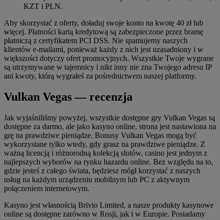
KZT i PLN.
Aby skorzystać z oferty, doładuj swoje konto na kwotę 40 zł lub
więcej. Płatności kartą kredytową są zabezpieczone przez bramę
płatniczą z certyfikatem PCI DSS. Nie spamujemy naszych
klientów e-mailami, ponieważ każdy z nich jest uzasadniony i w
większości dotyczy ofert promocyjnych. Wszystkie Twoje wygrane
są utrzymywane w tajemnicy i nikt inny nie zna Twojego adresu IP
ani kwoty, którą wygrałeś za pośrednictwem naszej platformy.
Vulkan Vegas — recenzja
Jak wyjaśniliśmy powyżej, wszystkie dostępne gry Vulkan Vegas są
dostępne za darmo, ale jako kasyno online, strona jest nastawiona na
grę na prawdziwe pieniądze. Bonusy Vulkan Vegas mogą być
wykorzystane tylko wtedy, gdy grasz na prawdziwe pieniądze. Z
ważną licencją i różnorodną kolekcją slotów, casino jest jednym z
najlepszych wyborów na rynku hazardu online. Bez względu na to,
gdzie jesteś z całego świata, będziesz mógł korzystać z naszych
usług na każdym urządzeniu mobilnym lub PC z aktywnym
połączeniem internetowym.
Kasyno jest własnością Brivio Limited, a nasze produkty kasynowe
online są dostępne zarówno w Rosji, jak i w Europie. Posiadamy