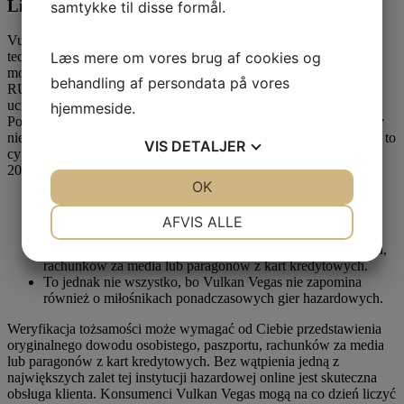
Live Casino
samtykke til disse formål.
Vulkan Vegas stoi na dość wysokim poziomie, jeśli chodzi o
Læs mere om vores brug af cookies og
techniki płatności. Bardzo istotne jest to, że wszystkie płatności
możemy dokonywać w takich walutach jak EUR, USD, CAD,
behandling af persondata på vores
RUB, KZT i PLN. Wielu polskich konsumentów z pewnością
ucieszy fakt, – że kasyno online gwarantuje obsługę w PLN.
hjemmeside.
Pozwala to wielu operatorom uniknąć wewnętrznych prowizji czy
niekorzystnych przeliczników walutowych. Vulkan Vegas Casino to
VIS
DETALJER
cypryjskie kasyno online, które pojawiło się na rynku w kwietniu
2016 roku.
JA
NEJ
OK
JA
NEJ
Karty Visa i MasterCard, portfele elektroniczne Skrill,
NØDVENDIGE
PRÆFERENCER
Neteller czy ecoPayz i entropay.
AFVIS ALLE
Weryfikacja tożsamości może wymagać od Ciebie
przedstawienia oryginalnego dowodu osobistego, paszportu,
JA
NEJ
JA
NEJ
rachunków za media lub paragonów z kart kredytowych.
MARKETING
STATISTIK
To jednak nie wszystko, bo Vulkan Vegas nie zapomina
również o miłośnikach ponadczasowych gier hazardowych.
Weryfikacja tożsamości może wymagać od Ciebie przedstawienia
oryginalnego dowodu osobistego, paszportu, rachunków za media
lub paragonów z kart kredytowych. Bez wątpienia jedną z
największych zalet tej instytucji hazardowej online jest skuteczna
obsługa klienta. Konsumenci Vulkan Vegas mogą na co dzień liczyć