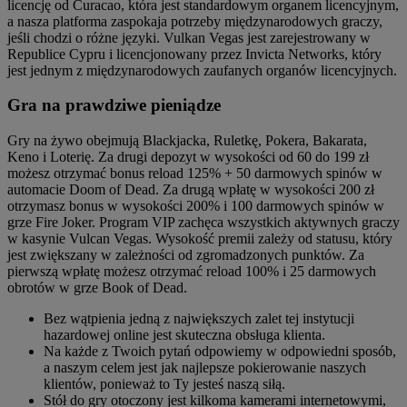
licencję od Curacao, która jest standardowym organem licencyjnym,
a nasza platforma zaspokaja potrzeby międzynarodowych graczy,
jeśli chodzi o różne języki. Vulkan Vegas jest zarejestrowany w
Republice Cypru i licencjonowany przez Invicta Networks, który
jest jednym z międzynarodowych zaufanych organów licencyjnych.
Gra na prawdziwe pieniądze
Gry na żywo obejmują Blackjacka, Ruletkę, Pokera, Bakarata,
Keno i Loterię. Za drugi depozyt w wysokości od 60 do 199 zł
możesz otrzymać bonus reload 125% + 50 darmowych spinów w
automacie Doom of Dead. Za drugą wpłatę w wysokości 200 zł
otrzymasz bonus w wysokości 200% i 100 darmowych spinów w
grze Fire Joker. Program VIP zachęca wszystkich aktywnych graczy
w kasynie Vulcan Vegas. Wysokość premii zależy od statusu, który
jest zwiększany w zależności od zgromadzonych punktów. Za
pierwszą wpłatę możesz otrzymać reload 100% i 25 darmowych
obrotów w grze Book of Dead.
Bez wątpienia jedną z największych zalet tej instytucji
hazardowej online jest skuteczna obsługa klienta.
Na każde z Twoich pytań odpowiemy w odpowiedni sposób,
a naszym celem jest jak najlepsze pokierowanie naszych
klientów, ponieważ to Ty jesteś naszą siłą.
Stół do gry otoczony jest kilkoma kamerami internetowymi,