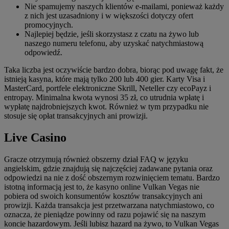
Nie spamujemy naszych klientów e-mailami, ponieważ każdy
z nich jest uzasadniony i w większości dotyczy ofert
promocyjnych.
Najlepiej będzie, jeśli skorzystasz z czatu na żywo lub
naszego numeru telefonu, aby uzyskać natychmiastową
odpowiedź.
Taka liczba jest oczywiście bardzo dobra, biorąc pod uwagę fakt, że
istnieją kasyna, które mają tylko 200 lub 400 gier. Karty Visa i
MasterCard, portfele elektroniczne Skrill, Neteller czy ecoPayz i
entropay. Minimalna kwota wynosi 35 zł, co utrudnia wpłatę i
wypłatę najdrobniejszych kwot. Również w tym przypadku nie
stosuje się opłat transakcyjnych ani prowizji.
Live Casino
Gracze otrzymują również obszerny dział FAQ w języku
angielskim, gdzie znajdują się najczęściej zadawane pytania oraz
odpowiedzi na nie z dość obszernym rozwinięciem tematu. Bardzo
istotną informacją jest to, że kasyno online Vulkan Vegas nie
pobiera od swoich konsumentów kosztów transakcyjnych ani
prowizji. Każda transakcja jest przetwarzana natychmiastowo, co
oznacza, że pieniądze powinny od razu pojawić się na naszym
koncie hazardowym. Jeśli lubisz hazard na żywo, to Vulkan Vegas