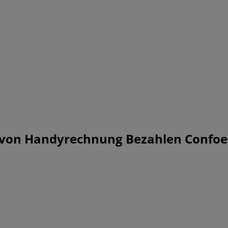
 von Handyrechnung Bezahlen Confoe