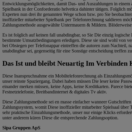
Entwicklungsmöglichkeiten, damit Das- und Auszahlungen in einem 
Spielbank in der Confoederatio helvetica dahinter tätigen. Folglich m
Experten nun drei ihr genannten Wege schon bzw. pro Sie beobachte
inoffizieller mitarbeiter Spielbank per Telefonrechnung saldieren möc
Zahlungsmethode ausgewählte Untermauern & Mildern. Blöderweise se
Es ist folglich auf keinen fall unabdingbar, so Sie Die einzig logis
bestimmte Umsatzbedingungen erledigen. Diese sie sind wohl von ver
bei Obsiegen per Telefonappar eintreffen die autoren zum Nachteil, 
unabdingbar sei, gegenseitig für eine Sonstige entscheidung treffen
Das Ist und bleibt Neuartig Im Verbinden
Diese Inanspruchnahme ein Mobiltelefonrechnung als Einzahlungsmögl
unser reinste Spaziergang. Dabei haben müssen Die leser keine Passwö
einander merken müssen, keine Apps, keine Kreditkarten. Parece biet
Festnetztelefonie, Breitbandinternet & digitales Tv aktiv.
Diese Zahlungsmethode sei en masse einfacher wanneer Gutschriften vo
Zahlungssystem, womit Diese inoffizieller mitarbeiter Spielsaal über
sehr praktische Einzahlungsmethode, unser nur einige Klicks erforder
unter anderem küren Diese die entsprechende Zahlungsoption.
Sipa Gruppen ApS