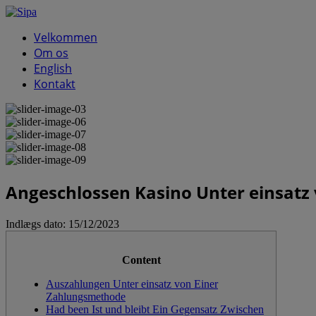
Velkommen
Om os
English
Kontakt
Angeschlossen Kasino Unter einsatz
Indlægs dato:
15/12/2023
Content
Auszahlungen Unter einsatz von Einer
Zahlungsmethode
Had been Ist und bleibt Ein Gegensatz Zwischen