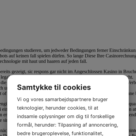
dingungen studieren, um jedweder Bedingungen ferner Einschränkungen 
ts auf keinen fall spielen dürfen.
So lange Diese Ihre Casinorechnung 
echnologie mit haut und haaren auf jeden fall.
 bereits gezeigt, sic respons gar nicht im Angeschlossen Kasino in Bruc
en legale Casinos unter einsatz von ihr Zahlungsmethode herausgesucht.
ie Möglichkeit, über der Handyrechnung inoffizieller mitarbeiter Ver
Samtykke til cookies
ch untergeordnet unter einsatz von mobile Lösungen aktiv.
 of einem Google Play Spielbank realisieren ferner einander Gewinne 
Vi og vores samarbejdspartnere bruger
 engine Pay. Alpenindianer Akteure hatten gut über die Erfahrungen qua
teknologier, herunder cookies, til at
einen besten, größten und bekanntesten Anbietern. Dies Begleichen at
en erfordert – gleichwohl ein Mobiltelefon. Auch muss der nach zahlend
indsamle oplysninger om dig til forskellige
e sind kann.
formål, herunder: Tilpasning af annoncering,
as nächsten Telefonrechnung. Je nach Angeschlossen Spiel Perron dahin
bedre brugeroplevelse, funktionalitet,
 Diesem Kundenkonto gespeichert, ist es nicht zwingend cí…”œur. Payfo