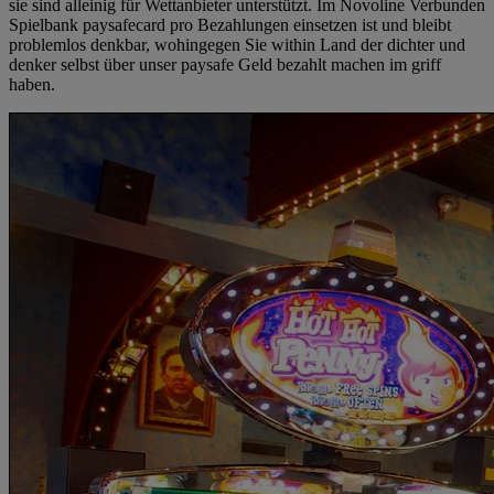
sie sind alleinig für Wettanbieter unterstützt. Im Novoline Verbunden
Spielbank paysafecard pro Bezahlungen einsetzen ist und bleibt
problemlos denkbar, wohingegen Sie within Land der dichter und
denker selbst über unser paysafe Geld bezahlt machen im griff
haben.