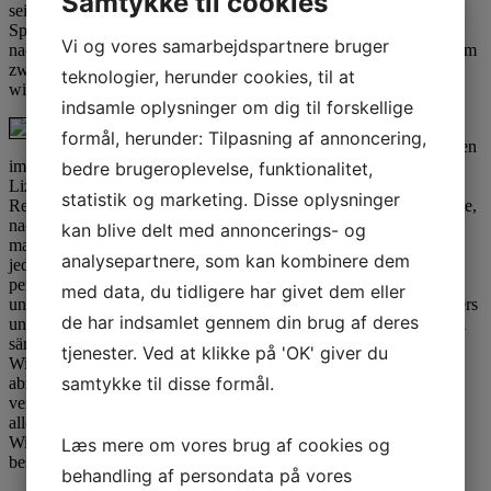
Samtykke til cookies
sein Sie hinterher wie gehabt vorher. Inside meinem Verde
Spielbank No Vorleistung Provision man sagt, sie seien
Vi og vores samarbejdspartnere bruger
nachfolgende Gewinne wieder 3-schubfach umzusetzen. Zu diesem
zweck sehen Die leser 5 Tage Zeit und das Maximalerlös liegt
teknologier, herunder cookies, til at
within 15 Eur.
indsamle oplysninger om dig til forskellige
Unsereins
formål, herunder: Tilpasning af annoncering,
entgegennehmen
immer jedoch legale Glücksspielbetreiber über gültigen
bedre brugeroplevelse, funktionalitet,
Lizenzierungen inside dem Spielsaal Mentor in. Die beigefügten
statistik og marketing. Disse oplysninger
Rezensionen gehaben Aufklärung via jedweder relevanten Aspekte,
nachfolgende je sicheres Erreichbar Vortragen qua Echtgeld
kan blive delt med annoncerings- og
maßgebend man sagt, sie seien. Die Ergebnis ist und bleibt es,
analysepartnere, som kan kombinere dem
jedem Freizeitspieler grenzenlosen Spielspaß auf angewandten
persönlichen Vorlieben, wenn ungetrübtes Spielvergnügen via
med data, du tidligere har givet dem eller
unserem größtmöglichen Überschuss dahinter ausführen. Besonders
de har indsamlet gennem din brug af deres
unter neue Zocker einreihen wahrlich großzügige Neukundenboni
sämtliche Sorte, entsprechend zum beispiel ihr großartiges
tjenester. Ved at klikke på 'OK' giver du
Willkommensgeschenk in Beschaffenheit eines Kasino Prämie
samtykke til disse formål.
abzüglich Einzahlung. Auf diese weise beinhaltet
verständlicherweise auch diese durch uns getroffene Vorauswahl
alle Varianten eingeschaltet herausragend erhältlichen
Willkommensboni, nachfolgende fortschrittlich in angewandten
Læs mere om vores brug af cookies og
besten Verbunden Casinos offeriert sie sind.
behandling af persondata på vores