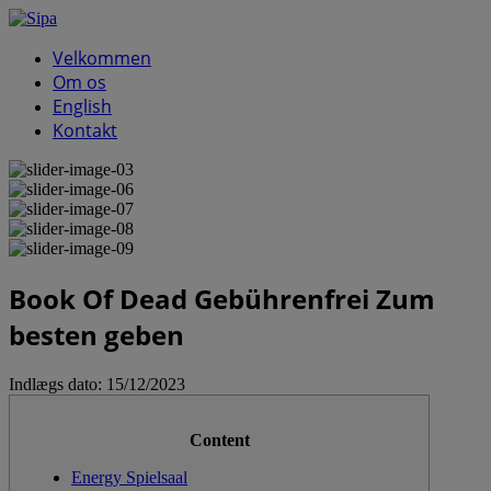
Velkommen
Om os
English
Kontakt
Book Of Dead Gebührenfrei Zum
besten geben
Indlægs dato:
15/12/2023
Content
Energy Spielsaal