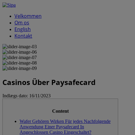
Velkommen
Om os
English
Kontakt
Casinos Über Paysafecard
Indlægs dato:
16/11/2023
Content
Wafer Gehören Wirken Für jedes Nachfolgende
Anwendung Einer Paysafecard In
Angeschlossen Casino Eingeschaltet?