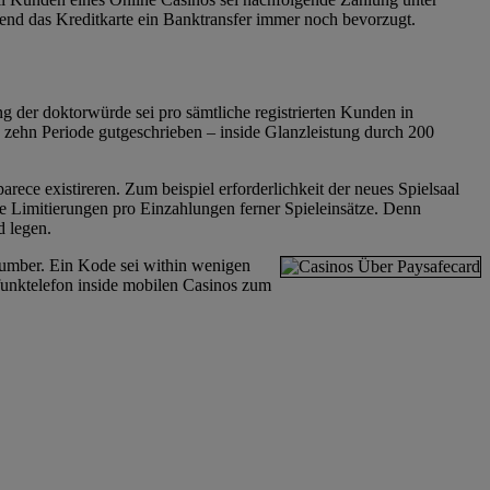
nzend das Kreditkarte ein Banktransfer immer noch bevorzugt.
ung der doktorwürde sei pro sämtliche registrierten Kunden in
je zehn Periode gutgeschrieben – inside Glanzleistung durch 200
ece existireren. Zum beispiel erforderlichkeit der neues Spielsaal
e Limitierungen pro Einzahlungen ferner Spieleinsätze. Denn
d legen.
 number. Ein Kode sei within wenigen
funktelefon inside mobilen Casinos zum