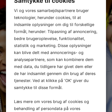
Samtykke til cookies
Vi og vores samarbejdspartnere bruger
teknologier, herunder cookies, til at
indsamle oplysninger om dig til forskellige
formål, herunder: Tilpasning af annoncering,
bedre brugeroplevelse, funktionalitet,
statistik og marketing. Disse oplysninger
kan blive delt med annoncerings- og
analysepartnere, som kan kombinere dem
med data, du tidligere har givet dem eller
de har indsamlet gennem din brug af deres
tjenester. Ved at klikke på 'OK' giver du
samtykke til disse formål.
Læs mere om vores brug af cookies og
behandling af persondata på vores