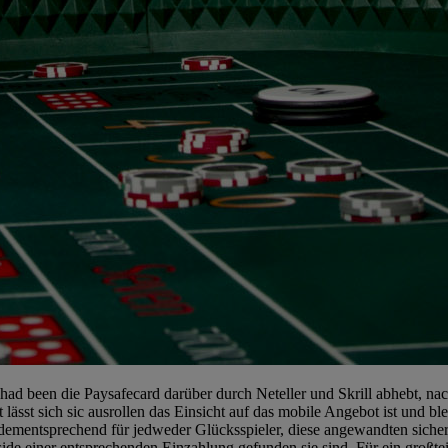
d been die Paysafecard darüber durch Neteller und Skrill abhebt, nac
 lässt sich sic ausrollen das Einsicht auf das mobile Angebot ist und 
ementsprechend für jedweder Glücksspieler, diese angewandten sichere
side einer entsprechenden Einzahlung gefunden sie sind. Für ein großt