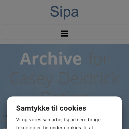
Archive
for
Casey Deidrick
Dating
Samtykke til cookies
maj
22
2023
Vi og vores samarbejdspartnere bruger
til
Kommentarer lukket
Casey
teknologier, herunder cookies, til at