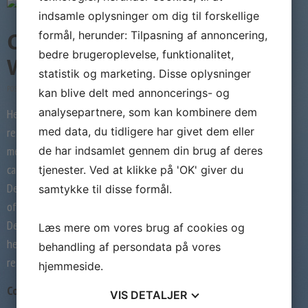
Deidrick
indsamle oplysninger om dig til forskellige
Wikipedia
Casey Deidrick
formål, herunder: Tilpasning af annoncering,
bedre brugeroplevelse, funktionalitet,
Wikipedia
statistik og marketing. Disse oplysninger
POSTED BY
DUBLET
kan blive delt med annoncerings- og
analysepartnere, som kan kombinere dem
He would possibly share a wholesome
relationship together with his family
med data, du tidligere har givet dem eller
members. Kate Mansi is not the primary
de har indsamlet gennem din brug af deres
castmate hit by courting rumors with Casey
tjenester. Ved at klikke på 'OK' giver du
Deidrick. Yep, Casey once dated another Days
samtykke til disse formål.
of Our Lives co-star, Molly Burnett. Casey
Deidrick and Kate Mansi captured many fans’
Læs mere om vores brug af cookies og
hearts with their chemistry and on-screen
behandling af persondata på vores
relationship within the […]
hjemmeside.
Continue reading →
VIS
DETALJER