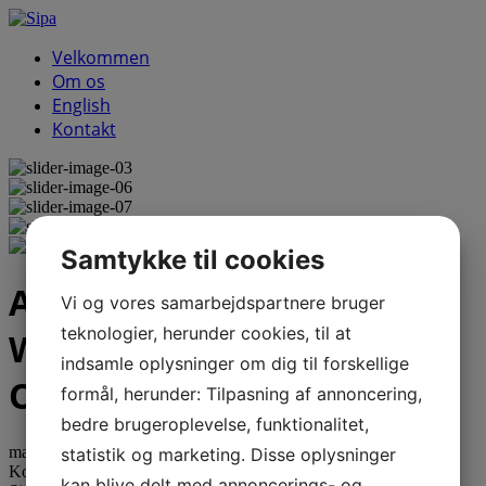
Velkommen
Om os
English
Kontakt
Samtykke til cookies
Archive
for Dating A Man
Vi og vores samarbejdspartnere bruger
teknologier, herunder cookies, til at
With Kids And Feeling Left
indsamle oplysninger om dig til forskellige
Out
formål, herunder: Tilpasning af annoncering,
bedre brugeroplevelse, funktionalitet,
maj
22
2023
statistik og marketing. Disse oplysninger
Kommentarer lukket
til 5 Indicators You’re Not Able To Date A
kan blive delt med annoncerings- og