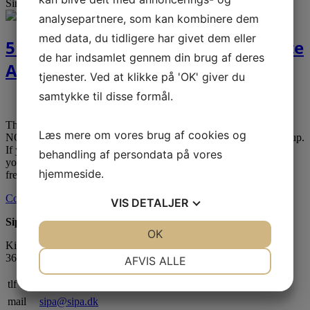
Single Parent
analysepartnere, som kan kombinere dem
med data, du tidligere har givet dem eller
5 Indicators You’re Not Able To Date
de har indsamlet gennem din brug af deres
A Single Parent
tjenester. Ved at klikke på 'OK' giver du
samtykke til disse formål.
Posted by
dublet
They might need that wall up and maintain their distance.
Læs mere om vores brug af cookies og
NOTHING you can do besides to simply accept it as is, or break up.
If you need to set off strong feelings of attraction and adoration in
behandling af persondata på vores
your man, you have to know tips on how to get on the same
hjemmeside.
frequency with him. Let […]
Continue reading →
VIS
DETALJER
Sipa Gruppen ApS
JA
NEJ
OK
JA
NEJ
Kignæsbakken 10
NØDVENDIGE
PRÆFERENCER
3630 Jægerspris
AFVIS ALLE
JA
NEJ
JA
NEJ
tlf
+45 70270032
mail
sipa@sipa.dk
MARKETING
STATISTIK