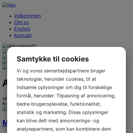
Velkommen
Om os
English
Kontakt
Samtykke til cookies
Vi og vores samarbejdspartnere bruger
teknologier, herunder cookies, til at
Archive
for krippa
indsamle oplysninger om dig til forskellige
formål, herunder: Tilpasning af annoncering,
apr
19
2023
bedre brugeroplevelse, funktionalitet,
Kommentarer lukket
til Максим Криппа
statistik og marketing. Disse oplysninger
kan blive delt med annoncerings- og
Максим Криппа
analysepartnere, som kan kombinere dem