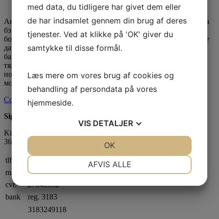
Posted by
dublet
med data, du tidligere har givet dem eller
de har indsamlet gennem din brug af deres
Аналогично, двойной удар в бейсболе иногда называют “два
бэггера”. Как футболист, вы должны быстро размяться и с
tjenester. Ved at klikke på 'OK' giver du
большим количеством энергии, на каждом коротком спринте
samtykke til disse formål.
давать новый результат. Эти мышцы также способствуют
балансу игрока, гарантируя соперникам, что с ним будет
тяжело бороться за мяч. Хорошо натренированные мышцы
ног также помогают увеличить способность прыгать, что
Læs mere om vores brug af cookies og
может пригодиться […]
behandling af persondata på vores
Continue reading →
hjemmeside.
Sipa Gruppen ApS
VIS
DETALJER
Kignæsbakken 10
3630 Jægerspris
JA
NEJ
OK
JA
NEJ
NØDVENDIGE
PRÆFERENCER
tlf
+45 70270032
AFVIS ALLE
mail
sipa@sipa.dk
JA
NEJ
JA
NEJ
cvr.
27040632
MARKETING
STATISTIK
bank
reg. 3183
3183249118