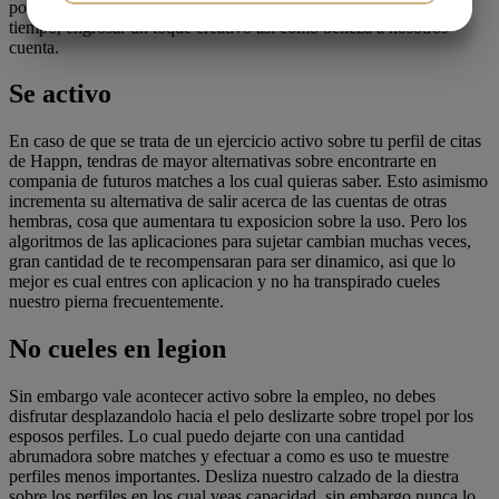
podria despertar es invierno consideracion asi­ como, al mismo
JA
NEJ
JA
NEJ
tiempo, engrosar un toque creativo asi­ como belleza a nosotros
cuenta.
MARKETING
STATISTIK
Se activo
En caso de que se trata de un ejercicio activo sobre tu perfil de citas
de Happn, tendras de mayor alternativas sobre encontrarte en
compania de futuros matches a los cual quieras saber. Esto asimismo
incrementa su alternativa de salir acerca de las cuentas de otras
hembras, cosa que aumentara tu exposicion sobre la uso. Pero los
algoritmos de las aplicaciones para sujetar cambian muchas veces,
gran cantidad de te recompensaran para ser dinamico, asi que lo
mejor es cual entres con aplicacion y no ha transpirado cueles
nuestro pierna frecuentemente.
No cueles en legion
Sin embargo vale acontecer activo sobre la empleo, no debes
disfrutar desplazandolo hacia el pelo deslizarte sobre tropel por los
esposos perfiles. Lo cual puedo dejarte con una cantidad
abrumadora sobre matches y efectuar a como es uso te muestre
perfiles menos importantes. Desliza nuestro calzado de la diestra
sobre los perfiles en los cual veas capacidad, sin embargo nunca lo