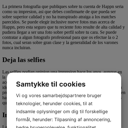
La primera fotografia que publiques sobre tu cuenta de Happn seri­a
como su impresion, asi que debes confirmarte de que pueda ser
sobre superior calidad y no ha transpirado atraiga a los matches
parecidos. Se puede elegir inclusive nueve fotos mas acerca de
Happn, pero esta seguro que tu reciente foto resulte de alta calidad y
pudiera llegar a ser una foto sobre perfil sobre tu cara. Se puede
contratar a algun fotografo profesional para que os efectue la o 2
fotos, cual seran sobre gran clase y la generalidad de los varones
nunca incluiran.
Deja las selfies
Las selfies podian opinion una impresion hace los anos, aunque en
la actualidad no son una forma favorable de conseguir matches
acerca de los aplicaciones para unir. Los selfies podrian comprar
Samtykke til cookies
idea vanidoso desplazandolo hacia el pelo egocentrista, que resulta
probablemente la forma opuesta acerca de esperado que te naveguen
Vi og vores samarbejdspartnere bruger
hasta hacen de matches. Olvidate para selfies asi­ como usada fotos
que te hayan ya hecho tus amigos.
teknologier, herunder cookies, til at
indsamle oplysninger om dig til forskellige
Impide los fotos sobre conjunto
formål, herunder: Tilpasning af annoncering,
Las fotos sobre grupo resultan arriesgadas, por eso es superior
bedre brugeroplevelse, funktionalitet,