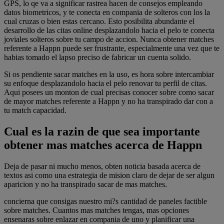
GPS, lo qe va a significar rastrea hacen de consejos empleando
datos biometricos, y te conecta en compania de solteros con los la
cual cruzas o bien estas cercano. Esto posibilita abundante el
desarrollo de las citas online desplazandolo hacia el pelo te conecta
joviales solteros sobre tu campo de accion. Nunca obtener matches
referente a Happn puede ser frustrante, especialmente una vez que te
habias tomado el lapso preciso de fabricar un cuenta solido.
Si os pendiente sacar matches en la uso, es hora sobre intercambiar
su enfoque desplazandolo hacia el pelo renovar tu perfil de citas.
Aqui posees un monton de cual precisas conocer sobre como sacar
de mayor matches referente a Happn y no ha transpirado dar con a
tu match capacidad.
Cual es la razin de que sea importante
obtener mas matches acerca de Happn
Deja de pasar ni mucho menos, obten noticia basada acerca de
textos asi­ como una estrategia de mision claro de dejar de ser algun
aparicion y no ha transpirado sacar de mas matches.
concierna que consigas nuestro mi?s cantidad de paneles factible
sobre matches. Cuantos mas matches tengas, mas opciones
ensenaras sobre enlazar en compania de uno y planificar una