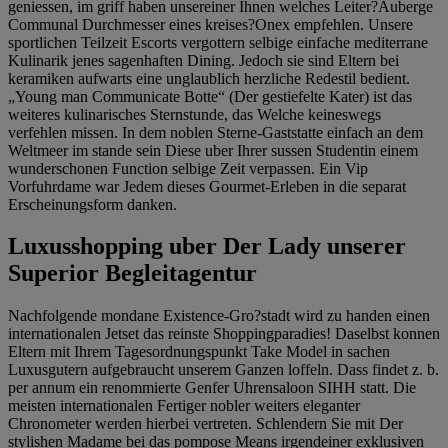
geniessen, im griff haben unsereiner Ihnen welches Leiter?Auberge
Communal Durchmesser eines kreises?Onex empfehlen. Unsere
sportlichen Teilzeit Escorts vergottern selbige einfache mediterrane
Kulinarik jenes sagenhaften Dining. Jedoch sie sind Eltern bei
keramiken aufwarts eine unglaublich herzliche Redestil bedient.
„Young man Communicate Botte“ (Der gestiefelte Kater) ist das
weiteres kulinarisches Sternstunde, das Welche keineswegs
verfehlen missen. In dem noblen Sterne-Gaststatte einfach an dem
Weltmeer im stande sein Diese uber Ihrer sussen Studentin einem
wunderschonen Function selbige Zeit verpassen. Ein Vip
Vorfuhrdame war Jedem dieses Gourmet-Erleben in die separat
Erscheinungsform danken.
Luxusshopping uber Der Lady unserer
Superior Begleitagentur
Nachfolgende mondane Existence-Gro?stadt wird zu handen einen
internationalen Jetset das reinste Shoppingparadies! Daselbst konnen
Eltern mit Ihrem Tagesordnungspunkt Take Model in sachen
Luxusgutern aufgebraucht unserem Ganzen loffeln. Dass findet z. b.
per annum ein renommierte Genfer Uhrensaloon SIHH statt. Die
meisten internationalen Fertiger nobler weiters eleganter
Chronometer werden hierbei vertreten. Schlendern Sie mit Der
stylishen Madame bei das pompose Means irgendeiner exklusiven