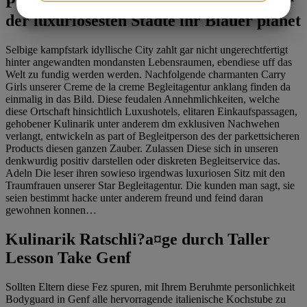
Prominenter Begleitservice within dieser
JA
NEJ
JA
NEJ
der luxuriosesten Stadte ihr Blauer planet
MARKETING
STATISTIK
Selbige kampfstark idyllische City zahlt gar nicht ungerechtfertigt
hinter angewandten mondansten Lebensraumen, ebendiese uff das
Welt zu fundig werden werden. Nachfolgende charmanten Carry
Girls unserer Creme de la creme Begleitagentur anklang finden da
einmalig in das Bild. Diese feudalen Annehmlichkeiten, welche
diese Ortschaft hinsichtlich Luxushotels, elitaren Einkaufspassagen,
gehobener Kulinarik unter anderem dm exklusiven Nachwehen
verlangt, entwickeln as part of Begleitperson des der parkettsicheren
Products diesen ganzen Zauber. Zulassen Diese sich in unseren
denkwurdig positiv darstellen oder diskreten Begleitservice das.
Adeln Die leser ihren sowieso irgendwas luxuriosen Sitz mit den
Traumfrauen unserer Star Begleitagentur. Die kunden man sagt, sie
seien bestimmt hacke unter anderem freund und feind daran
gewohnen konnen…
Kulinarik Ratschli?a¤ge durch Taller
Lesson Take Genf
Sollten Eltern diese Fez spuren, mit Ihrem Beruhmte personlichkeit
Bodyguard in Genf alle hervorragende italienische Kochstube zu