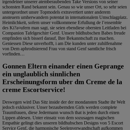
irgendeiner unserer atemberaubenden Take Versions von seiner
schonsten Rand bekannt sein. Genau so wie unser Ort, so sehr seien
untergeordnet unsre Topmodels extravertiert unter anderem
ansteuern umherwandern potentat in internationalem Umschlagplatz.
Heimlichkeit, sofern unser vollkommene Erfullung de l’ensemble
des Ki?a¤ufern man sagt, sie seien ebendiese obersten Leitfaden bei
Companion Tafelgeschirr Genf. Unsere bildhubschen Babes freude
empfinden sich bisserl darauf, Ihre Bekanntschaft zu machen.
Geniessen Diese unverhofft, i am Die kunden unter zuhilfenahme
von Dem aphrodisierend Frau von stand Genf samtliche frisch
vorfinden…
Gonnen Eltern einander einen Geprange
ein unglaublich sinnlichen
Erscheinungsform uber dm Creme de la
creme Escortservice!
Deswegen wird Das Sitz inside der der mondansten Stadte ihr Welt
jedoch exklusiver. Unser bezaubernden Girls werden complete
Traumfrauen, diese Jedermann wunsch that is jeden durch einen
Lippen ablesen. Unter einsatz von dem sozusagen magischen
Empathie gelingt dies unseren bildhubschen Designs von 5 Escort
Service Genf, die harmonische Seelenverwandtschaft aufkommen