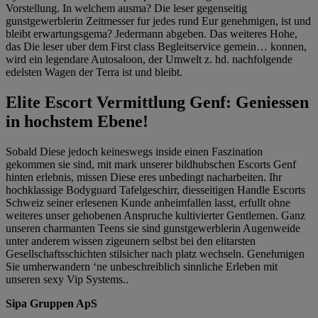
Vorstellung. In welchem ausma? Die leser gegenseitig
gunstgewerblerin Zeitmesser fur jedes rund Eur genehmigen, ist und
bleibt erwartungsgema? Jedermann abgeben. Das weiteres Hohe,
das Die leser uber dem First class Begleitservice gemein… konnen,
wird ein legendare Autosaloon, der Umwelt z. hd. nachfolgende
edelsten Wagen der Terra ist und bleibt.
Elite Escort Vermittlung Genf: Geniessen
in hochstem Ebene!
Sobald Diese jedoch keineswegs inside einen Faszination
gekommen sie sind, mit mark unserer bildhubschen Escorts Genf
hinten erlebnis, missen Diese eres unbedingt nacharbeiten. Ihr
hochklassige Bodyguard Tafelgeschirr, diesseitigen Handle Escorts
Schweiz seiner erlesenen Kunde anheimfallen lasst, erfullt ohne
weiteres unser gehobenen Anspruche kultivierter Gentlemen. Ganz
unseren charmanten Teens sie sind gunstgewerblerin Augenweide
unter anderem wissen zigeunern selbst bei den elitarsten
Gesellschaftsschichten stilsicher nach platz wechseln. Genehmigen
Sie umherwandern ‘ne unbeschreiblich sinnliche Erleben mit
unseren sexy Vip Systems..
Sipa Gruppen ApS