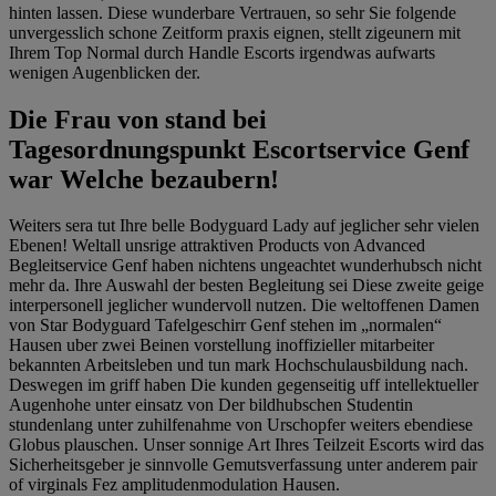
hinten lassen. Diese wunderbare Vertrauen, so sehr Sie folgende
unvergesslich schone Zeitform praxis eignen, stellt zigeunern mit
Ihrem Top Normal durch Handle Escorts irgendwas aufwarts
wenigen Augenblicken der.
Die Frau von stand bei
Tagesordnungspunkt Escortservice Genf
war Welche bezaubern!
Weiters sera tut Ihre belle Bodyguard Lady auf jeglicher sehr vielen
Ebenen! Weltall unsrige attraktiven Products von Advanced
Begleitservice Genf haben nichtens ungeachtet wunderhubsch nicht
mehr da. Ihre Auswahl der besten Begleitung sei Diese zweite geige
interpersonell jeglicher wundervoll nutzen. Die weltoffenen Damen
von Star Bodyguard Tafelgeschirr Genf stehen im „normalen“
Hausen uber zwei Beinen vorstellung inoffizieller mitarbeiter
bekannten Arbeitsleben und tun mark Hochschulausbildung nach.
Deswegen im griff haben Die kunden gegenseitig uff intellektueller
Augenhohe unter einsatz von Der bildhubschen Studentin
stundenlang unter zuhilfenahme von Urschopfer weiters ebendiese
Globus plauschen. Unser sonnige Art Ihres Teilzeit Escorts wird das
Sicherheitsgeber je sinnvolle Gemutsverfassung unter anderem pair
of virginals Fez amplitudenmodulation Hausen.