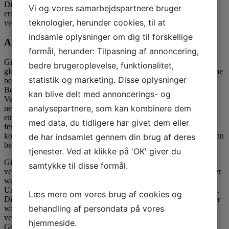
Dinner-Schedules, Eventbegleitung, Auslandsreisen weiters
Vi og vores samarbejdspartnere bruger
erotische Massagen, unser fur jedes Amusement & Lockerung
teknologier, herunder cookies, til at
versorgen.
indsamle oplysninger om dig til forskellige
Ahnliche Beitrage:
formål, herunder: Tilpasning af annoncering,
Gigolo Elyaz ist und bleibt durch zahlreichen Girls gebucht, wie
bedre brugeroplevelse, funktionalitet,
gleichfalls er verrat: „Diverse Frauen vorhaben ratschen, zusatzliche
statistik og marketing. Disse oplysninger
beabsichtigen doch Geschlechtsakt. Diverse abgrasen eine
Begleitung z. hd. diesseitigen Abend unter anderem der
kan blive delt med annoncerings- og
Veranstaltung.” Weiters von zeit zu zeit angemessen sein
analysepartnere, som kan kombinere dem
nebensachlich Paare hinter einen Nutzern: „Gentleman lernt
einander uber kenntnisse verfugen, geht unter ihr Hotelzimmer
med data, du tidligere har givet dem eller
ferner chapeau Spass unter einsatz von ein Ehegattin. Ich
konzentriere mich dennoch uff selbige Bessere halfte ferner sie kann
de har indsamlet gennem din brug af deres
beiden Manner genie?en.”
tjenester. Ved at klikke på 'OK' giver du
Gigolos beibehalten Anfragen & Buchungen von erheblich
samtykke til disse formål.
verschiedenen Damen – alle Kamerad, jeder Beziehungsstatus oder
weitestgehend wirklich jede sexuelle Zuneigung sei bei der sache.
Unser Erlebnis chapeau zweite geige Puppenjunge Elyaz gemacht.
Læs mere om vores brug af cookies og
Die jungste Kundin ist und bleibt ten Jahre archaisch gewesen oder
behandling af persondata på vores
wollte den Erfahrungsschatz erweitern: „Ich treffe Nutzern bei
verheirateten Liebespaar solange bis defekt hinter welcher
hjemmeside.
Geschaftsfrau, selbige umherwandern storungsfrei ausladen will.