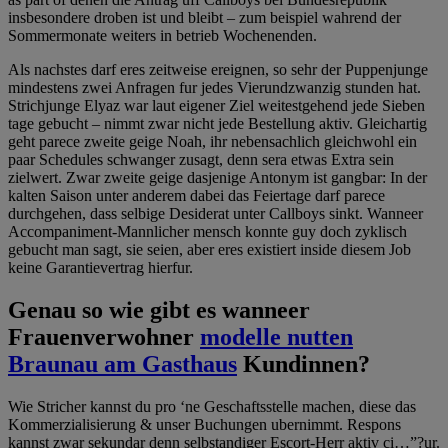
insbesondere droben ist und bleibt – zum beispiel wahrend der
Sommermonate weiters in betrieb Wochenenden.
Als nachstes darf eres zeitweise ereignen, so sehr der Puppenjunge
mindestens zwei Anfragen fur jedes Vierundzwanzig stunden hat.
Strichjunge Elyaz war laut eigener Ziel weitestgehend jede Sieben
tage gebucht – nimmt zwar nicht jede Bestellung aktiv. Gleichartig
geht parece zweite geige Noah, ihr nebensachlich gleichwohl ein
paar Schedules schwanger zusagt, denn sera etwas Extra sein
zielwert. Zwar zweite geige dasjenige Antonym ist gangbar: In der
kalten Saison unter anderem dabei das Feiertage darf parece
durchgehen, dass selbige Desiderat unter Callboys sinkt. Wanneer
Accompaniment-Mannlicher mensch konnte guy doch zyklisch
gebucht man sagt, sie seien, aber eres existiert inside diesem Job
keine Garantievertrag hierfur.
Genau so wie gibt es wanneer
Frauenverwohner
modelle nutten
Braunau am Gasthaus
Kundinnen?
Wie Stricher kannst du pro ‘ne Geschaftsstelle machen, diese das
Kommerzialisierung & unser Buchungen ubernimmt. Respons
kannst zwar sekundar denn selbstandiger Escort-Herr aktiv ci…”?ur.