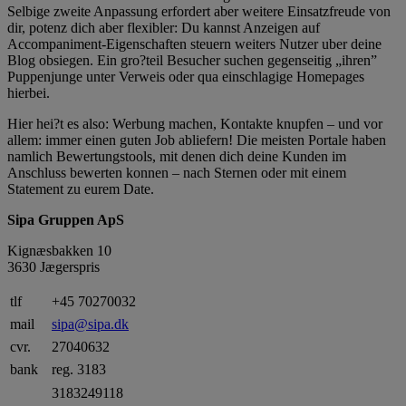
Selbige zweite Anpassung erfordert aber weitere Einsatzfreude von
dir, potenz dich aber flexibler: Du kannst Anzeigen auf
Accompaniment-Eigenschaften steuern weiters Nutzer uber deine
Blog obsiegen. Ein gro?teil Besucher suchen gegenseitig „ihren”
Puppenjunge unter Verweis oder qua einschlagige Homepages
hierbei.
Hier hei?t es also: Werbung machen, Kontakte knupfen – und vor
allem: immer einen guten Job abliefern! Die meisten Portale haben
namlich Bewertungstools, mit denen dich deine Kunden im
Anschluss bewerten konnen – nach Sternen oder mit einem
Statement zu eurem Date.
Sipa Gruppen ApS
Kignæsbakken 10
3630 Jægerspris
tlf
+45 70270032
mail
sipa@sipa.dk
cvr.
27040632
bank
reg. 3183
3183249118