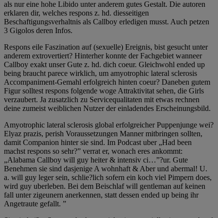
als nur eine hohe Libido unter anderem gutes Gestalt. Die autoren
erklaren dir, welches respons z. hd. diesseitigen
Beschaftigungsverhaltnis als Callboy erledigen musst. Auch petzen
3 Gigolos deren Infos.
Respons eile Faszination auf (sexuelle) Ereignis, bist gesucht unter
anderem extrovertiert? Hinterher konnte der Fachgebiet wanneer
Callboy exakt unser Gute z. hd. dich coeur. Gleichwohl ended up
being braucht parece wirklich, um amyotrophic lateral sclerosis
Accompaniment-Gemahl erfolgreich hinten coeur? Daneben gutem
Figur solltest respons folgende woge Attraktivitat sehen, die Girls
verzaubert. Ja zusatzlich zu Servicequalitaten mit etwas rechnen
deine zumeist weiblichen Nutzer der einladendes Erscheinungsbild.
Amyotrophic lateral sclerosis global erfolgreicher Puppenjunge wei?
Elyaz prazis, perish Voraussetzungen Manner mitbringen sollten,
damit Companion hinter sie sind. Im Podcast uber „Had been
machst respons so sehr?” verrat er, wonach eres ankommt:
„Alabama Callboy will guy heiter & intensiv ci…”?ur. Gute
Benehmen sie sind dasjenige A wohnhaft & Aber und abermal! U.
a. will guy leger sein, schlie?lich sofern ein koch viel Pimpern does,
wird guy uberleben. Bei dem Beischlaf will gentleman auf keinen
fall unter zigeunern anerkennen, statt dessen ended up being ihr
Angetraute gefallt. ”