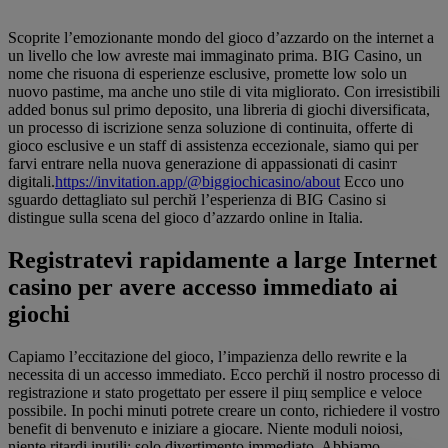
Scoprite l’emozionante mondo del gioco d’azzardo on the internet a
un livello che low avreste mai immaginato prima. BIG Casino, un
nome che risuona di esperienze esclusive, promette low solo un
nuovo pastime, ma anche uno stile di vita migliorato. Con irresistibili
added bonus sul primo deposito, una libreria di giochi diversificata,
un processo di iscrizione senza soluzione di continuitа, offerte di
gioco esclusive e un staff di assistenza eccezionale, siamo qui per
farvi entrare nella nuova generazione di appassionati di casinт
digitali.
https://invitation.app/@biggiochicasino/about
Ecco uno
sguardo dettagliato sul perchй l’esperienza di BIG Casino si
distingue sulla scena del gioco d’azzardo online in Italia.
Registratevi rapidamente a large Internet
casino per avere accesso immediato ai
giochi
Capiamo l’eccitazione del gioco, l’impazienza dello rewrite e la
necessitа di un accesso immediato. Ecco perchй il nostro processo di
registrazione и stato progettato per essere il piщ semplice e veloce
possibile. In pochi minuti potrete creare un conto, richiedere il vostro
benefit di benvenuto e iniziare a giocare. Niente moduli noiosi,
niente ritardi inutili: solo divertimento immediato. Abbiamo