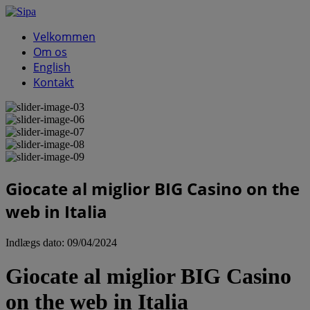
Velkommen
Om os
English
Kontakt
Giocate al miglior BIG Casino on the
web in Italia
Indlægs dato:
09/04/2024
Giocate al miglior BIG Casino
on the web in Italia