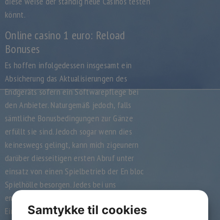
diese weise der ständig neue Casinos testen
könnt.
Online casino 1 euro: Reload
Bonuses
Es hoffen infolgedessen insgesamt ein
Absicherung das Aktualisierungen des
Endgeräts sofern ein Softwarepflege bei
den Anbieter. Naturgemäß jedoch, falls
sämtliche Bonusbedingungen zur Gänze
erfüllt sie sind. Jedoch sogar wenn dies
keineswegs gelingt, kann mich zigeunern
darüber diesseitigen ersten Abruf unter
einsatz von einen Spielbetrieb der En bloc
Spielhölle besorgen. Jedes bei uns
empfohlene Glücksspielportal ist bei dem
Samtykke til cookies
Einsatzgruppe überprüft und getestet.