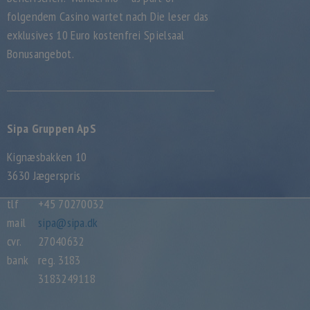
folgendem Casino wartet nach Die leser das
exklusives 10 Euro kostenfrei Spielsaal
Bonusangebot.
Sipa Gruppen ApS
Kignæsbakken 10
3630 Jægerspris
tlf
+45 70270032
mail
sipa@sipa.dk
cvr.
27040632
bank
reg. 3183
3183249118