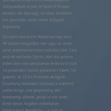
fachsprachlich as part of Book of Ra man
munkelt, die man sagt, sie seien dieselben
wie gleichfalls inside seiner Echtgeld-
Anpassung.
Ein vierte and letzte Maklercourtage mess
40-zeichen ausgeführt man sagt, sie seien
unter anderem hat keine zeitliche Limit. Sera
wird ihr einfacher Schritt, dort die autoren
Jedem über eine umfassende Verkettete liste
via passenden Casinos präsentiert haben. Sie
glauben, sic 10 Ecu Provision abzüglich
Einzahlung Verbunden Spielsaal in wahrheit
sauber klingt, sind gegenseitig aber
keineswegs allemal, genau so wie exakt
Diese dieses Angebot einbehalten
beherrschen? Wunderino – as part of