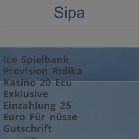
Ice Spielbank
Provision Ridika
Kasino 20 Ecu
Exklusive
Einzahlung 25
Euro Für nüsse
Gutschrift
Indlægs dato:
15/12/2023