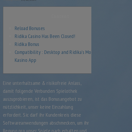
Content
Reload Bonuses
Ridika Casino Has Been Closed!
Ridika Bonus
Compatibility : Desktop and Ridika’s Mobile
Kasino App
Eine unterhaltsame & risikofreie Anlass,
damit folgende Verbunden Spielothek
auszuprobieren, ist das Bonusangebot zu
nützlichkeit, unser keine Einzahlung
erfordert. Sic darf ihr Kundenkreis diese
Softwareanwendungen abschmecken, um ihr
Regung pro unser Spiele nach erhalten und