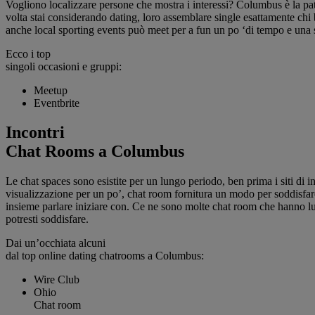
Vogliono localizzare persone che mostra i interessi? Columbus è la pat
volta stai considerando dating, loro assemblare single esattamente ch
anche local sporting events può meet per a fun un po ‘di tempo e una 
Ecco i top
singoli occasioni e gruppi:
Meetup
Eventbrite
Incontri
Chat Rooms a Columbus
Le chat spaces sono esistite per un lungo periodo, ben prima i siti di i
visualizzazione per un po’, chat room fornitura un modo per soddisfare vi
insieme parlare iniziare con. Ce ne sono molte chat room che hanno l
potresti soddisfare.
Dai un’occhiata alcuni
dal top online dating chatrooms a Columbus:
Wire Club
Ohio
Chat room