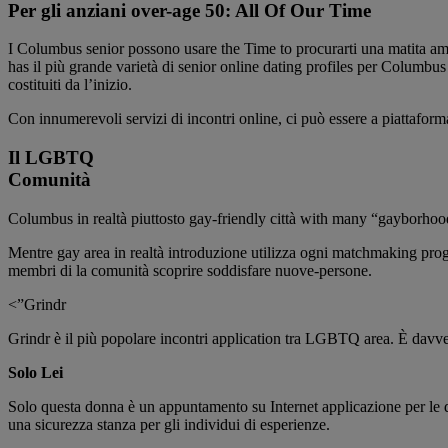
Per gli anziani over-age 50: All Of Our Time
I Columbus senior possono usare the Time to procurarti una matita am
has il più grande varietà di senior online dating profiles per Columbus 
costituiti da l’inizio.
Con innumerevoli servizi di incontri online, ci può essere a piattafo
Il LGBTQ
Comunità
Columbus in realtà piuttosto gay-friendly città with many “gayborho
Mentre gay area in realtà introduzione utilizza ogni matchmaking progr
membri di la comunità scoprire soddisfare nuove-persone.
<”Grindr
Grindr è il più popolare incontri application tra LGBTQ area. È davvero
Solo Lei
Solo questa donna è un appuntamento su Internet applicazione per le 
una sicurezza stanza per gli individui di esperienze.