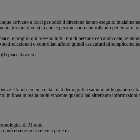
munque arrivano a local periodici il direzione hanno eseguito inizialment
cora trovare diversi in che le persone sono controllando per entrare in c
e, e proprio qui troverai tutti i tipi di persone cercando date, relation
stati selezionati o controllati affatto quindi assicurarti di semplicement
o|Ti piace davvero
rienze. Conoscere una città i dati demografici saranno utile quando si tra
ri in linea in realtà molti vincente quando hai altrettanto informazioni
cronologica di 31 anni.
ci può essere un eccellente parte di