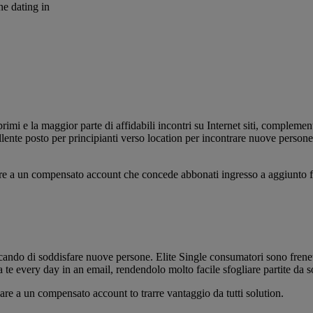
ne dating in
mi e la maggior parte di affidabili incontri su Internet siti, complement
cellente posto per principianti verso location per incontrare nuove perso
re a un compensato account che concede abbonati ingresso a aggiunto fun
ercando di soddisfare nuove persone. Elite Single consumatori sono fren
 te every day in an email, rendendolo molto facile sfogliare partite da 
nare a un compensato account to trarre vantaggio da tutti solution.