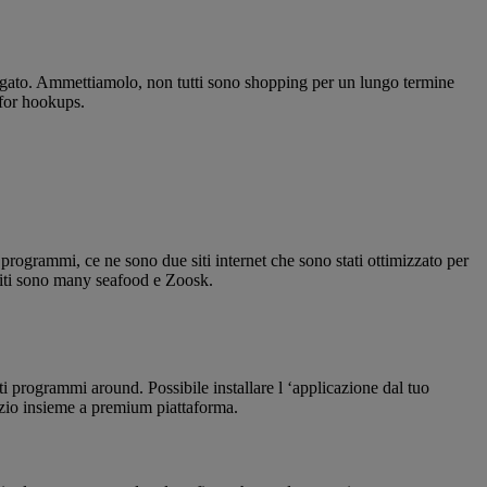
legato. Ammettiamolo, non tutti sono shopping per un lungo termine
 for hookups.
 programmi, ce ne sono due siti internet che sono stati ottimizzato per
 siti sono many seafood e Zoosk.
ti programmi around. Possibile installare l ‘applicazione dal tuo
rvizio insieme a premium piattaforma.