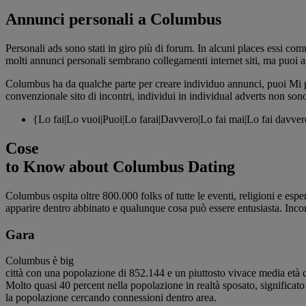
Annunci personali a Columbus
Personali ads sono stati in giro più di forum. In alcuni places essi co
molti annunci personali sembrano collegamenti internet siti, ma puoi an
Columbus ha da qualche parte per creare individuo annunci, puoi Mi piac
convenzionale sito di incontri, individui in individual adverts non sono 
{Lo fai|Lo vuoi|Puoi|Lo farai|Davvero|Lo fai mai|Lo fai davver
Cose
to Know about Columbus Dating
Columbus ospita oltre 800.000 folks of tutte le eventi, religioni e espe
apparire dentro abbinato e qualunque cosa può essere entusiasta. Incont
Gara
Columbus è big
città con una popolazione di 852.144 e un piuttosto vivace media età 
Molto quasi 40 percent nella popolazione in realtà sposato, significato 
la popolazione cercando connessioni dentro area.