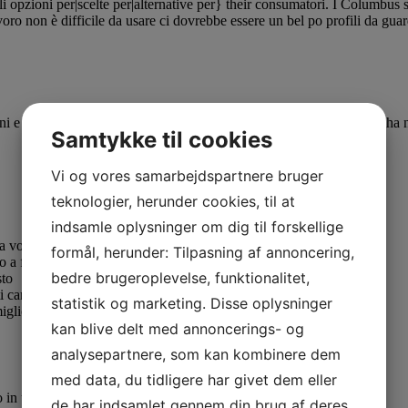
i opzioni per|scelte per|alternative per} their consumatori. I Columbus
ro non è difficile da usare ci dovrebbe essere un bel po profili da guard
ini e donne e Columbus è caricato con ottimo possibilità. Columbus ha nu
Samtykke til cookies
Vi og vores samarbejdspartnere bruger
teknologier, herunder cookies, til at
indsamle oplysninger om dig til forskellige
Era votato certamente uno
formål, herunder: Tilpasning af annoncering,
 a fantastico alcol offre a
bedre brugeroplevelse, funktionalitet,
sto
i camion. potresti
statistik og marketing. Disse oplysninger
igliori cibo.
kan blive delt med annoncerings- og
analysepartnere, som kan kombinere dem
med data, du tidligere har givet dem eller
o in uno. Fra
de har indsamlet gennem din brug af deres