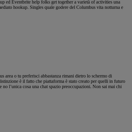
 ed Eventbrite help folks get together a varietà of activities una
immediato hookup. Singles quale godere del Columbus vita notturna e
bus area o tu preferisci abbastanza rimani dietro lo schermo di
tinzione è il fatto che piattaforma è stato creato per quelli in futuro
e no l’unica cosa una chat spazio preoccupazioni. Non sai mai chi