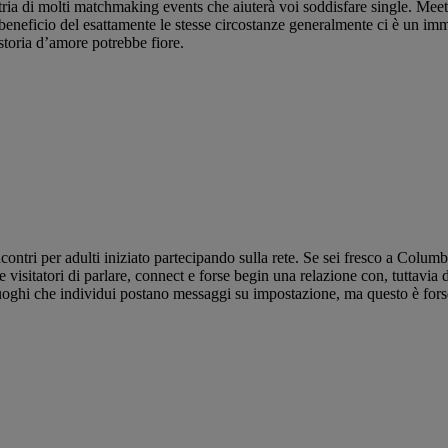
ria di molti matchmaking events che aiuterà voi soddisfare single. Meetup
i beneficio del esattamente le stesse circostanze generalmente ci è un 
storia d’amore potrebbe fiore.
ncontri per adulti iniziato partecipando sulla rete. Se sei fresco a Colum
sitatori di parlare, connect e forse begin una relazione con, tuttavia dis
uoghi che individui postano messaggi su impostazione, ma questo è fors