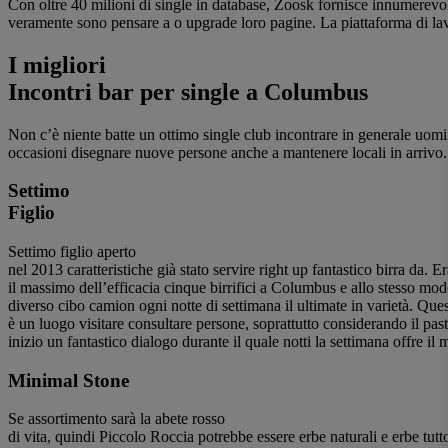
Con oltre 40 milioni di single in database, Zoosk fornisce innumerevol
veramente sono pensare a o upgrade ​​loro pagine. La piattaforma di lavo
I migliori
Incontri bar per single a Columbus
Non c’è niente batte un ottimo single club incontrare in generale uom
occasioni disegnare nuove persone anche a mantenere locali in arrivo.
Settimo
Figlio
Settimo figlio aperto
nel 2013 caratteristiche già stato servire right up fantastico birra da. 
il massimo dell’efficacia cinque birrifici a Columbus e allo stesso modo
diverso cibo camion ogni notte di settimana il ultimate in varietà. Que
è un luogo visitare consultare persone, soprattutto considerando il past
inizio un fantastico dialogo durante il quale notti la settimana offre il m
Minimal Stone
Se assortimento sarà la abete rosso
di vita, quindi Piccolo Roccia potrebbe essere erbe naturali e erbe tutt