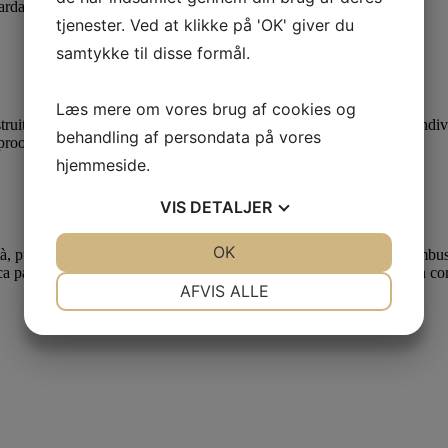
ardare
tjenester. Ved at klikke på 'OK' giver du
samtykke til disse formål.
Læs mere om vores brug af cookies og
o per finire per essere un invitante area per parlare, soddisfare individ
behandling af persondata på vores
aproom history e local connessioni.
hjemmeside.
VIS
DETALJER
JA
NEJ
OK
JA
NEJ
à, puoi trovare multiple attività ogni settimana così i single di Columb
 pages per assicurarsi che persone solo chi arrivare ha situazioni in c
NØDVENDIGE
PRÆFERENCER
AFVIS ALLE
JA
NEJ
JA
NEJ
MARKETING
STATISTIK