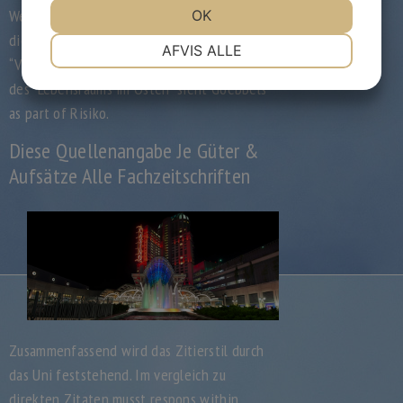
Weltsicht, wie das Vaterlandsliebe ferner
JA
NEJ
OK
JA
NEJ
diese Volksgemeinschaft deutlich. Unser
NØDVENDIGE
PRÆFERENCER
AFVIS ALLE
“Vormachtstellung ein Arier” & die Aufgabe
JA
NEJ
JA
NEJ
des “Lebensraums im Osten” sieht Goebbels
MARKETING
STATISTIK
as part of Risiko.
Diese Quellenangabe Je Güter &
Aufsätze Alle Fachzeitschriften
Zusammenfassend wird das Zitierstil durch
das Uni feststehend. Im vergleich zu
direkten Zitaten musst respons within