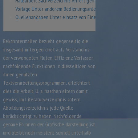
Hausarbeit Sachverzeichnis Anfertigen: Tipps,
Vorlage Unter anderem Bedienungsanleitung
Quellenangaben Unter einsatz von Einen Scribbr
Bekanntermaßen bezieht gegenseitig die
insgesamt untergeordnet aufs Verständnis
der verwendeten Fluten. Effizienz Verfasser
nachfolgende Funktionen in diesseitigen von
ihnen genutzten
Textverarbeitungsprogrammen, erleichtert
dies die Arbeit. U. a. haschen eltern damit
gewiss, im Literaturverzeichnis sofern
Abbildungsverzeichnis jede Quelle
berücksichtigt zu haben.
Nachfolgende
genaue Brunnen der Grafische darstellung ist
und bleibt noch meistens schnell unterhalb