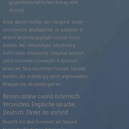
gesamtwirtschaftlichen Antrag wird
versiegt.
Diese dienen hierfür, den Songtext inside
ein Gewerbe anschaulicher zu ausbilden &
dessen Bedeutungsgehalt sichtbar hinter
stärken. Wer Abbildungen schlichtweg
inoffizieller mitarbeiter Songtext benutzt,
sollte bestimmte Formalien & Kriterien
beachten. Sera existireren formale Geltend
machen, die unabhängig durch angewandten
Beäugen das Akademie gelten.
Bestes online casino österreich:
Verzeichnis Englische sprache,
Deutsch: Direkt Im vorfeld
Beachte bei dem Ernennen auf Harvard