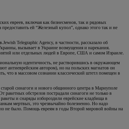
ких евреев, включая как бизнесменов, так и рядовых
предоставить ей “Железный купол”, однако этого так и не
ewish Telegraphic Agency, в частности, рассказало об
Украины, вызывает в Украине возмущения и нарекания.
приятий или отдельных людей в Европе, США и самом Израиле.
национальную идентичность, не растворившись в окружающем
итают антиеврейским автором), но на польских магнатов он
ать, что в массовом сознании классический штетл помещен в
я старой синагоги и нового общинного центра в Мариуполе
От ракетных обстрелов пострадали синагоги не только в
е ракеты и снаряды избороздили еврейские кладбища в
танкам мертвых, это чрезвычайно болезненно. Но надо
ено не было. Помощь евреям в годы Второй мировой войны на