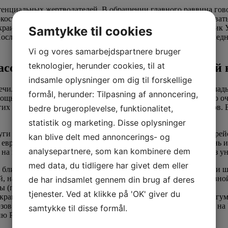
отенциальных жертводателей. В обращении главного раввина го
коста в Западной Украине. Он не только давал приказы укрывать
 украинцы, спасавшие евреев во времена Холокоста, – священн
Samtykke til cookies
осле этого президент Владимир Зеленский заявил, что в послед
Vi og vores samarbejdspartnere bruger
teknologier, herunder cookies, til at
кассетные боеприпасы времен “холодно
indsamle oplysninger om dig til forskellige
ечили некоторые структурные особенности ее устройства, склад
formål, herunder: Tilpasning af annoncering,
ь, психологическую поддержку, еду и часто кров. В первую о
их нет ни одежды, ни детских вещей, иногда даже документов.
bedre brugeroplevelse, funktionalitet,
statistik og marketing. Disse oplysninger
ги — в период бедствий слуги часто следовали за своими еврей
kan blive delt med annoncerings- og
 еврейским большинством, но в деревнях контакты были очень и
analysepartnere, som kan kombinere dem
 на восток страны. Далек от действительности и вечный образ 
med data, du tidligere har givet dem eller
лиже к зоне интенсивных боевых действий или туда, где бои ш
ой, направленной на ликвидацию культурной и административн
de har indsamlet gennem din brug af deres
ы (повсеместно, кроме Биробиджана), техникумы и вузы.
tjenester. Ved at klikke på 'OK' giver du
украинцами, вводить квоты и другие ограничения – крайне негум
ов привело в 1931–33 годах к массовому голоду (как и везде на
samtykke til disse formål.
сию России и поддержал Украину.