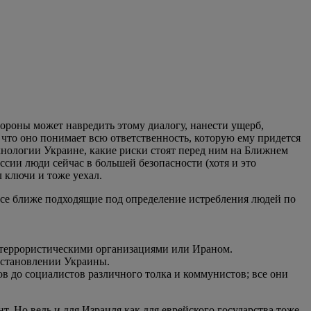
ороны может навредить этому диалогу, нанести ущерб,
у что оно понимает всю ответственность, которую ему придется
хнологии Украине, какие риски стоят перед ним на Ближнем
сии люди сейчас в большей безопасности (хотя и это
 ключи и тоже уехал.
 все ближе подходящие под определение истребления людей по
с террористическими организациями или Ираном.
сстановлении Украины.
в до социалистов различного толка и коммунистов; все они
т. Но ведь и для Израиля как для еврейского государства тоже