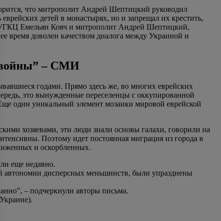
ворится, что митрополит Андрей Шептицкий руководил
 еврейских детей в монастырях, но и запрещал их крестить,
ик УГКЦ Емельян Ковч и митрополит Андрей Шептицкий,
нее время доволен качеством диалога между Украиной и
й войны” – СМИ
ывавшиеся годами. Прямо здесь же, во многих еврейских
чередь, это вынужденные переселенцы с оккупированной
 Еще один уникальный элемент мозаики мировой еврейской
скими хозяевами, эти люди знали основы галахи, говорили на
нтенсивны. Поэтому идет постоянная миграция из города в
униженных и оскорбленных.
ли еще недавно.
ой автономии дисперсных меньшинств, были упразднены
анно”, – подчеркнули авторы письма.
 Украине).