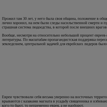
Прожил там 30 лет, у него была своя община, положение в обще
лично хоронил, на нем были следы насильственной смерти и пу
страшная система людоедства, в которой после внешних врагов
Вообще, несмотря на относительно небольшой процент евреев-
литературы. По масштабам пропагандистская поддержка пересе
земледелием, центральной задачей для еврейских лидеров был
Евреи чувствовали себя весьма уверенно на восточных террит
врываются с казаками магната в усадьбу священника и избиваю
кого-то бьют, то непременно еврея, а не наоборот.