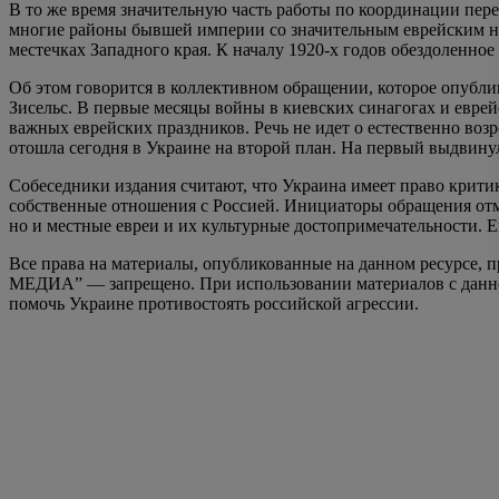
В то же время значительную часть работы по координации пер
многие районы бывшей империи со значительным еврейским нас
местечках Западного края. К началу 1920-х годов обездоленно
Об этом говорится в коллективном обращении, которое опубл
Зисельс. В первые месяцы войны в киевских синагогах и евре
важных еврейских праздников. Речь не идет о естественно во
отошла сегодня в Украине на второй план. На первый выдвинула
Собеседники издания считают, что Украина имеет право критик
собственные отношения с Россией. Инициаторы обращения отме
но и местные евреи и их культурные достопримечательности.
Все права на материалы, опубликованные на данном ресурс
МЕДИА” — запрещено. При использовании материалов с данного
помочь Украине противостоять российской агрессии.