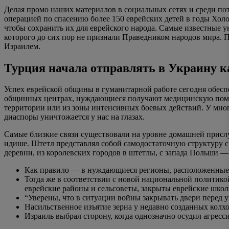
Делая промо наших материалов в социальных сетях и среди п
операцией по спасению более 150 еврейских детей в годы Холо
чтобы сохранить их для еврейского народа. Самые известные
которого до сих пор не признали Праведником народов мира. П
Израилем.
Турция начала отправлять в Украину 
Успех еврейской общины в гуманитарной работе сегодня обесп
общинных центрах, нуждающиеся получают медицинскую помощ
территории или из зоны интенсивных боевых действий. У мног
диаспоры уничтожается у нас на глазах.
Самые близкие связи существовали на уровне домашней прислу
идише. Штетл представлял собой самодостаточную структуру с
деревни, из королевских городов в штетлы, с запада Польши —
Как правило — в нуждающиеся регионы, расположенные б
Тогда же в соответствии с новой национальной политик
еврейские районы и сельсоветы, закрыты еврейские школ
“Уверены, что в ситуации войны закрывать двери перед 
Насильственное изъятие зерна у недавно созданных колхоз
Израиль выбрал сторону, когда однозначно осудил агрес