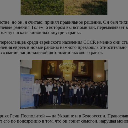
стве, но он, я считаю, принял правильное решение. Он был тихим
левые ранения. Голем, о котором вы вспомнили, перемалывает в
 начнут искать виновных внутри страны.
переселенцев среди еврейского населения СССР, именно они ста
ления евреев в новые районы намного превзошла относительно с
о создание национальной автономии высокого ранга.
ориях Речи Посполитой — на Украине и в Белоруссии. Правосла
т его по подозрению в том, что он гонит самогон, нарушая мон