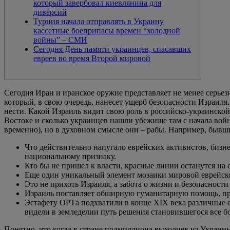
который завербовал киевлянина для
диверсий
Турция начала отправлять в Украину
кассетные боеприпасы времен “холодной
войны” – СМИ
Сегодня День памяти украинцев, спасавших
евреев во время Второй мировой
Сегодня Иран и иранское оружие представляет не менее серье
который, в свою очередь, нанесет ущерб безопасности Израиля
нести. Какой Израиль видит свою роль в российско-украинской
Востоке и сколько украинцев нашли убежище там с начала войн
временно), но в духовном смысле они – рабы. Например, быв
Что действительно напугало еврейских активистов, бизне
национальному признаку.
Кто бы не пришел к власти, красные линии останутся на 
Еще один уникальный элемент мозаики мировой еврейской
Это не прихоть Израиля, а забота о жизни и безопаснос
Израиль поставляет обширную гуманитарную помощь, при
Эстафету ОРТа подхватили в конце XIX века различные е
видели в земледелии путь решения становившегося все б
Понятно, что когда в стране полмиллиона выходцев из Украины,