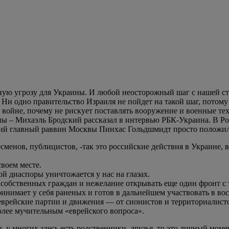
зную угрозу для Украины. И любой неосторожный шаг с нашей ст
. Ни одно правительство Израиля не пойдет на такой шаг, потом
 войне, почему не рискует поставлять вооружение и военные те
ы – Михаэль Бродский рассказал в интервью РБК-Украина. В Рос
ший главный раввин Москвы Пинхас Гольдшмидт просто положил
сменов, публицистов, -так это российские действия в Украине,
своем месте.
 диаспоры уничтожается у нас на глазах.
ти собственных граждан и нежелание открывать еще один фронт 
нимает у себя раненых и готов в дальнейшем участвовать в во
врейские партии и движения — от сионистов и территориалисто
олее мучительным «еврейского вопроса».
 у многих здесь есть родственники, друзья, то это личный момен