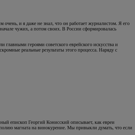
 очень, и я даже не знал, что он работает журналистом. Я его
начале чужих, а потом своих. В России сформировалась
ли главными героями советского еврейского искусства и
кромные реальные результаты этого процесса. Наряду с
вный епископ Георгий Конисский описывает, как евреи
ополию магната на винокурение. Мы привыкли думать, что если