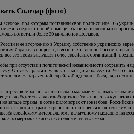
вать Соледар (фото)
вFacebook, под которым поставили свои подписи еще 106 украинс
ниями в недостаточной помощи. Украина неоднократно просила 
омощь потратили более 30 миллионов долларов.
России и ее вторжению в Украину собственно украинских евреев.J
озиция Израиля в вопросах, связанных с войной России против 
в все это время заглушает голос еврейских организаций, пред
 чтобы при отсутствии политической независимости сохранить 
сему. Об этом трактате мало кто знает (тем более, что Руссо сч
ется в символ утраченной еврейской идиллии. Хотя, надо поним
ыть отреставрированы относительно малыми усилиями, то здани
ще надо будет сначала освободить юг Украины от оккупантов). 
 на западе страны, в сотне километрах от зоны боев. Российски
иозной традиции, крайне трепетно относящейся к физическим ос
 ущерба еврейскому материальному культурному наследию нанес
алась смертью самого спасителя и всей его семьи.