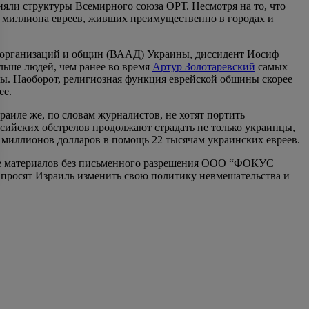
няли структуры Всемирного союза ОРТ. Несмотря на то, что
8 миллиона евреев, живших преимущественно в городах и
х организаций и общин (ВААД) Украины, диссидент Иосиф
льше людей, чем ранее во время
Артур Золотаревский
самых
вы. Наоборот, религиозная функция еврейской общины скорее
ее.
раиле же, по словам журналистов, не хотят портить
ссийских обстрелов продолжают страдать не только украинцы,
 миллионов долларов в помощь 22 тысячам украинских евреев.
ие материалов без письменного разрешения ООО “ФОКУС
 просят Израиль изменить свою политику невмешательства и