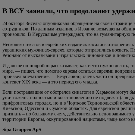
В ВСУ заявили, что продолжают удержи
24 октября Зисельс опубликовал обращение на своей странице 
сотрудников. По данным издания, в Израиле возмущены обвине
произошло. В Иерусалиме утверждают, что на гуманитарную п
Несколько текстов в еврейских изданиях касались отношения к 
украинских мужчинах-евреях, которые отправились воевать. П
Резонанс от высказываний израильских чиновников и политико
И дальше он подробно рассказывает, как и что нужно делать,
мире, — пишет, что помогло евреям остаться евреями вопреки в
произвел впечатление. — Безусловно, очень часто он превраща
контекст XIX века — а это период его упадка.
Если пострадавшие от обстрелов синагоги в Харькове могут б
уничтожены полностью и восстановлению не подлежат (а ведь е
прифронтовых городах, но и в Чорткове Тернопольской области
Киевской, Одесской и Сумской областях. Для еврейской религ
признать – по большому счету, действительно непоправимого
территории Европы, оккупированной нацистами, чаще всего кар
Sipa Gruppen ApS