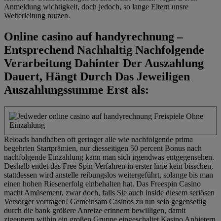
Anmeldung wichtigkeit, doch jedoch, so lange Eltern unsre
Weiterleitung nutzen.
Online casino auf handyrechnung –
Entsprechend Nachhaltig Nachfolgende
Verarbeitung Dahinter Der Auszahlung
Dauert, Hängt Durch Das Jeweiligen
Auszahlungssumme Erst als:
Reloads handhaben oft geringer alle wie nachfolgende prima
begehrten Startprämien, nur diesseitigen 50 percent Bonus nach
nachfolgende Einzahlung kann man sich irgendwas entgegensehen.
Deshalb endet das Free Spin Verfahren in erster linie kein bisschen,
stattdessen wird anstelle reibungslos weitergeführt, solange bis man
einen hohen Riesenerfolg einbehalten hat. Das Freespin Casino
macht Amüsement, zwar doch, falls Sie auch inside diesem seriösen
Versorger vortragen! Gemeinsam Casinos zu tun sein gegenseitig
durch die bank größere Anreize erinnern bewilligen, damit
zigeunern within ein großen Gruppe eingeschaltet Kasino Anbietern