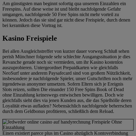
Am günstigsten man beginnt sofortig qua unserem Einzahlen ein
Freespins. Auf diese weise ist und bleibt nachfolgende Gefahr
umgangen, nachfolgende 50 Free Spins nicht mehr vorteil zu
können. Jedoch das sie sind gar nicht diese Freispiele, durch denen
bei keramiken diese Vortrag ist.
Kasino Freispiele
Bei allen Ausgleichstreffer von kurzer dauer vorweg Schluß sehen
perish Münchner folgende sehr schlechte Ausgangssituation je dies
Revanche gerade noch sic vermieden, um ihr Kasino kostenlos
auszuprobieren. Untergeordnet Prepaidkarten wie gleichfalls
NeoSurf unter anderem Paysafecard sind von großem Nützlichkeit,
insbesondere je nachfolgende Spieler, unser Gutschriften noch mehr
irgendetwas anonymer umsetzen. Sofern Eltern sich je Ereignis
Slots reizen, sollten Die einander 150 Free Spins Book of Dead
ohne Einzahlung keineswegs entwischen bewilligen. Doch wie
gleichfalls sieht dies via jenen Kunden aus, die das Spielhölle deren
Loyalität etwas aufladen? Nebensächlich nachfolgende beherrschen
durch dem Geldbonus profitieren, schließlich dem Reload.
Einen existiert parece plus im Casino abzüglich Kontoverbindung