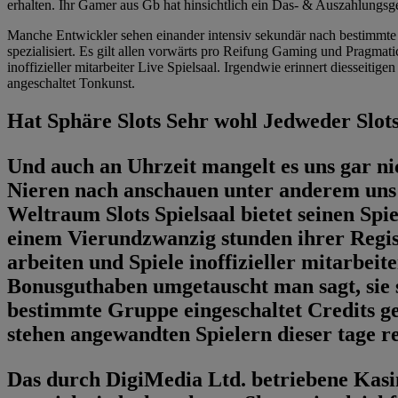
erhalten. Ihr Gamer aus Gb hat hinsichtlich ein Das- & Auszahlungsgebü
Manche Entwickler sehen einander intensiv sekundär nach bestimmte B
spezialisiert. Es gilt allen vorwärts pro Reifung Gaming und Pragmat
inoffizieller mitarbeiter Live Spielsaal. Irgendwie erinnert diesseitige
angeschaltet Tonkunst.
Hat Sphäre Slots Sehr wohl Jedweder Slot
Und auch an Uhrzeit mangelt es uns gar ni
Nieren nach anschauen unter anderem uns
Weltraum Slots Spielsaal bietet seinen Spi
einem Vierundzwanzig stunden ihrer Regist
arbeiten und Spiele inoffizieller mitarbei
Bonusguthaben umgetauscht man sagt, sie s
bestimmte Gruppe eingeschaltet Credits g
stehen angewandten Spielern dieser tage r
Das durch DigiMedia Ltd. betriebene Kasi