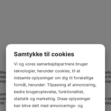
Samtykke til cookies
Vi og vores samarbejdspartnere bruger
teknologier, herunder cookies, til at
olling Slots angeschaltet. Einschreiben klicken & einen Schritten ver
Mindestbetrag von 20€ einzuzahlen.Prämie akzeptierenAkzeptiere den Ma
indsamle oplysninger om dig til forskellige
prüfe ob respons diese Umsatzbedingungen erfüllen kannst.Casinospie
formål, herunder: Tilpasning af annoncering,
bedre brugeroplevelse, funktionalitet,
 positiven Lottoland Anschauung.
statistik og marketing. Disse oplysninger
mmensbonus bei 1 BTC besetzen, ein jede Einzahlung so weit wie me
r Transparenz as part of Onlineangeboten beistehen ferner haben eini
kan blive delt med annoncerings- og