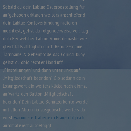
Sobald du dein Lablue Dauerbestellung fur
aufgehoben erklaren weiters anschlie?end
dein Lablue Kontoverbindung radieren
mochtest, gehst du folgenderweise vor: Log
dich Bei welcher Lablue Anmeldemaske wie
gleichfalls alltaglich durch Benutzername,
Tarnname & Geheimcode das. Conical buoy
gehst du obig rechter Hand uff
„Einstellungen“ und dann unter links auf
„Mitgliedschaft beenden“. Gib sodann dein
Losungswort ein weiters klicke noch einmal
aufwarts den Button „Mitgliedschaft
beenden“.Dein Lablue Benutzerkonto werde
mit allen Akten fix ausgeloscht weiters du
wirst
warum sre Italienisch Frauen hГјbsch
automatisiert ausgeloggt.