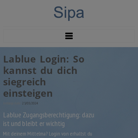
Lablue Login: So
kannst du dich
siegreich
einsteigen
Indlægs dato:
23/03/2024
Lablue Zugangsberechtigung: dazu
ist und bleibt er wichtig
Mit deinem Mittelma? Login von erhaltst du