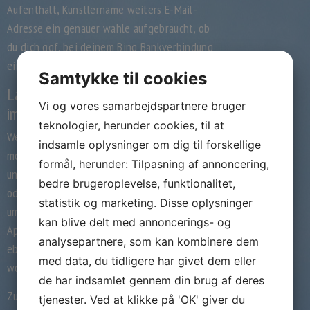
Aufenthalt, Kunstlername weiters E-Mail-
Adresse ein genauer wahle aufgebraucht, ob
du dich ggf. bei deinem Bing Bankverbindung
eintragen mochtest.
Samtykke til cookies
Lablue Login App: Dies Wichtigste
Vi og vores samarbejdspartnere bruger
im Zusammenfassung
teknologier, herunder cookies, til at
Wenn du Lablue uber die Lablue App nutzen
indsamle oplysninger om dig til forskellige
mochtest, kannst du nachfolgende Freund
formål, herunder: Tilpasning af annoncering,
und Feind einfach nach dein Smartphone
bedre brugeroplevelse, funktionalitet,
oder aber dein Tablet runterladen. Weil er es
statistik og marketing. Disse oplysninger
umherwandern wohnhaft bei dieser Lablue
kan blive delt med annoncerings- og
App um ‘ne Web-App handelt, findest du
analysepartnere, som kan kombinere dem
ebendiese weder im App-Store jedoch
med data, du tidligere har givet dem eller
wohnhaft bei Google Play:
de har indsamlet gennem din brug af deres
Zur Installation gehst du einfach nach die
tjenester. Ved at klikke på 'OK' giver du