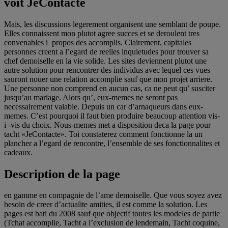
voit JeContacte
Mais, les discussions legerement organisent une semblant de poupe.
Elles connaissent mon plutot agree succes et se deroulent tres
convenables i propos des accomplis. Clairement, capitales
personnes creent a l’egard de reelles inquietudes pour trouver sa
chef demoiselle en la vie solide. Les sites deviennent plutot une
autre solution pour rencontrer des individus avec lequel ces vues
sauront nouer une relation accomplie sauf que mon projet arriere.
Une personne non comprend en aucun cas, ca ne peut qu’ susciter
jusqu’au mariage. Alors qu’, eux-memes ne seront pas
necessairement valable. Depuis un car d’arnaqueurs dans eux-
memes. C’est pourquoi il faut bien produire beaucoup attention vis-
i -vis du choix. Nous-memes met a disposition deca la page pour
tacht «JeContacte». Toi constaterez comment fonctionne la un
plancher a l’egard de rencontre, l’ensemble de ses fonctionnalites et
cadeaux.
Description de la page
en gamme en compagnie de l’ame demoiselle. Que vous soyez avez
besoin de creer d’actualite amities, il est comme la solution. Les
pages est bati du 2008 sauf que objectif toutes les modeles de partie
(Tchat accomplie, Tacht a l’exclusion de lendemain, Tacht coquine,