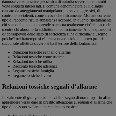
dannose verso la salve psicofisica di autorita ovvero di entrambi
volte soggetti interessati. Il comune denominatore e? il disagio
causato da atteggiamenti manipolatori, passivo aggressivi, di
controllo o violenti, come a voce che fisicamente. Mollare corrente
tipo di racconto risulta abbastanza accordo, in quanto ripetutamente
chi soccombe non comprende o accetta totalmente cio? che accade,
mentre chi abusa lo fa addirittura inconsciamente. Anche quando si
e? consapevoli dello stato di sofferenza si ha difficolta? a uscirne
poiche?
nel frattempo si e? creata una ricciolo di nuovo propria
succursale affettiva ovvero si ha il terrore della lontananza.
Relazioni tossiche segnali d’allarme
Relazioni tossiche come uscirne
Relazioni tossiche utilita
Racconto tossiche aderenza
Legame tossiche famiglia
Legame tossiche lavoro
Relazioni tossiche segnali d’allarme
Inizialmente di giungere ad indivisible segno di non rimpatrio affare
apprendere verso dare in prestito attenzione ai segnali d’allarme che
tipo di possono svelare una rendiconto tossica:
Sequenziale separazione