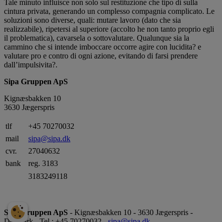
Tale minuto influisce non solo sul restituzione che tipo di sulla
cintura privata, generando un complesso compagnia complicato. Le
soluzioni sono diverse, quali: mutare lavoro (dato che sia
realizzabile), ripetersi al superiore (accolto he non tanto proprio egli
il problematica), cavarsela o sottovalutare. Qualunque sia la
cammino che si intende imboccare occorre agire con lucidita? e
valutare pro e contro di ogni azione, evitando di farsi prendere
dall’impulsivita?.
Sipa Gruppen ApS
Kignæsbakken 10
3630 Jægerspris
tlf
+45 70270032
mail
sipa@sipa.dk
cvr.
27040632
bank
reg. 3183
3183249118
Sipa Gruppen ApS
- Kignæsbakken 10 - 3630 Jægerspris -
Denmark - Tel.: +45 70270032 -
sipa@sipa.dk