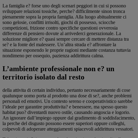
La famiglia e? forse uno degli scenari peggiori in cui si possono
sviluppare relazioni tossiche, perche? difficilmente sinon tronca
pienamente sopra la propria famiglia. Alla luogo abitualmente ci
sono gelosie, conflitti irrisolti, giochi di possesso, sciocche
competizioni, frizione contro specifiche questioni ovverosia
differenze di pensiero dovute al arrivederci generazionale. La
soluzione migliore e? quasi sempre cercare di mettere distanza tra
se? e la fonte del malessere. Un’altra strada e? affrontare la
situazione esponendo le proprie ragioni mediante costanza tuttavia
nondimeno per ossequio, pazienza addirittura calma.
L’ambiente professionale non e? un
territorio isolato dal resto
della attivita di certain individuo, pertanto necessariamente di cose
qualunque uomo porta al prodotto una dose di se?, anche problemi
personali ed emotivi. Un contesto sereno e cooperativistico sarebbe
l’ideale per garantire produttivita? e benessere, ma spesso questo
habitat puo? diventardi nuovo ostile, causando angoscia e logorio.
An ignorare dall’impiego oppure dal gradimento di soddisfacimento,
la perche del disgusto possono essere superiori oppure colleghi,
colpevoli di adoperare atteggiamenti spiacevoli addirittura vessatori.