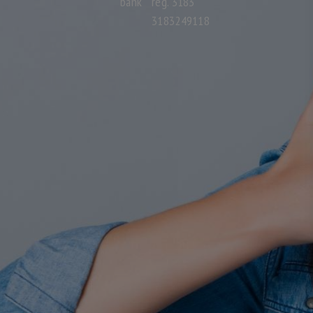
bank
reg. 3183
3183249118