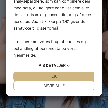
analysepartnere, som kan kombinere dem
med data, du tidligere har givet dem eller
de har indsamlet gennem din brug af deres
tjenester. Ved at klikke på 'OK' giver du
samtykke til disse formål.
Læs mere om vores brug af cookies og
behandling af persondata på vores
hjemmeside.
VIS
DETALJER
JA
NEJ
OK
JA
NEJ
NØDVENDIGE
PRÆFERENCER
AFVIS ALLE
JA
NEJ
JA
NEJ
MARKETING
STATISTIK