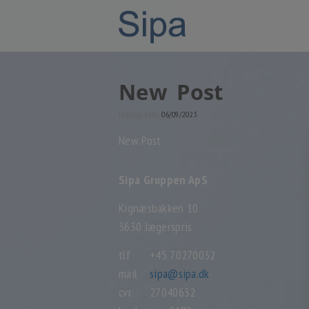
New Post
Indlægs dato:
06/09/2023
New Post
Sipa Gruppen ApS
Kignæsbakken 10
3630 Jægerspris
tlf
+45 70270032
mail
sipa@sipa.dk
cvr.
27040632