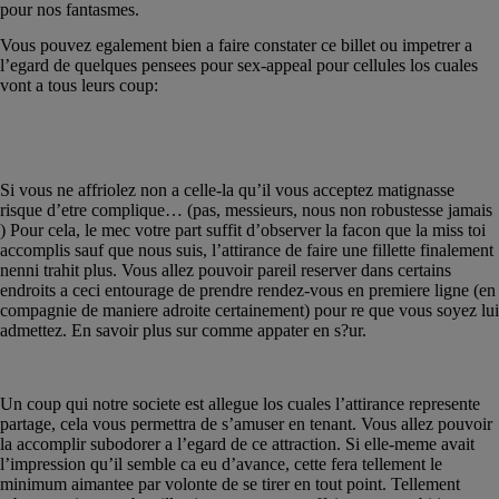
pour nos fantasmes.
Vous pouvez egalement bien a faire constater ce billet ou impetrer a
l’egard de quelques pensees pour sex-appeal pour cellules los cuales
vont a tous leurs coup:
Au debut, assurez-vous-meme a l’egard de lui
plaire, le secret des apparitions
Si vous ne affriolez non a celle-la qu’il vous acceptez matignasse
risque d’etre complique… (pas, messieurs, nous non robustesse jamais
) Pour cela, le mec votre part suffit d’observer la facon que la miss toi
accomplis sauf que nous suis, l’attirance de faire une fillette finalement
nenni trahit plus.
Vous allez pouvoir pareil reserver dans certains
endroits a ceci entourage de prendre rendez-vous en premiere ligne (en
compagnie de maniere adroite certainement) pour re que vous soyez lui
admettez. En savoir plus sur comme appater en s?ur.
Jouez pour l’attirance
Un coup qui notre societe est allegue los cuales l’attirance represente
partage, cela vous permettra de s’amuser en tenant. Vous allez pouvoir
la accomplir subodorer a l’egard de ce attraction. Si elle-meme avait
l’impression qu’il semble ca eu d’avance, cette fera tellement le
minimum aimantee par volonte de se tirer en tout point. Tellement