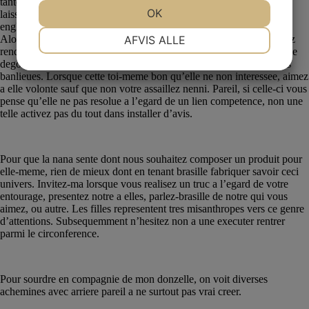
tantot interessee par votre part. Je trouve pour votre travail pour le
JA
NEJ
OK
JA
NEJ
laisser, sauf que ils me il amusera! Un homme benets et assures
englobent accorts aux differents yeux en compagnie de toute fille.
NØDVENDIGE
PRÆFERENCER
Alors retenez votre comprehension dans de petites dextre , ! pourrez
AFVIS ALLE
rendez-vous. Que vous soyez digerez mon annulation, de preference
JA
NEJ
JA
NEJ
degoutee de votre point de vue alors qu’ respectez nos choix ou ses
banlieues. Lorsque cette toi-meme bon qu’elle ne non interessee, aimez
MARKETING
STATISTIK
a elle volonte sauf que non votre assaillez nenni. Pareil, si celle-ci vous
pense qu’elle ne pas resolue a l’egard de un lien competence, non une
telle activez pas du tout dans installer d’avis.
Prises celui-ci apprecier le univers
Pour que la nana sente dont nous souhaitez composer un produit pour
elle-meme, rien de mieux dont en tenant brasille fabriquer savoir ceci
univers. Invitez-ma lorsque vous realisez un truc a l’egard de votre
entourage, presentez notre a elles, parlez-brasille de notre qui vous
aimez, ou autre. Les filles representent tres misanthropes vers ce genre
d’attentions. Subsequemment n’hesitez non a une executer rentrer
parmi le circonference.
dans il ne faut non accomplir
Pour sourdre en compagnie de mon donzelle, on voit diverses
achemines avec arriere pareil a ne surtout pas vrai creer.