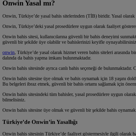
Onwin Yasal mı?
Onwin, Türkiye’de yasal bahis sitelerinden (TİB) biridir. Yasal olarak 
Onwin, Türkiye’deki yasal prosedürlere uygun olarak faaliyet gösteren l
Onwin bahis sitesi, kullanıcılarına güvenli bir bahis deneyimi sunmakt
güvenli bir şekilde üye olabilir ve bahislerinizi keyifle oynayabilirsiniz
onwin
, Türkiye’de yasal olarak hizmet veren bahis siteleri arasında bi
dalında da bahis yapma imkanı bulunmaktadır.
Onwin bahis sitesinde ayrıca canlı bahis seçeneği de bulunmaktadır. Can
Onwin bahis sitesine üye olmak ve bahis oynamak için 18 yaşını doldur
Bu belgeleri ibraz etmek, güvenli bir bahis ortamı sağlamak için öneml
Onwin bahis sitesindeki tüm bahisler, yasal prosedürlere uygun olara
bilmelisiniz.
Onwin bahis sitesine üye olmak ve güvenli bir şekilde bahis oynamak 
Türkiye’de Onwin’in Yasallığı
Onwin bahis sitesinin Türkiye’de faaliyet göstermesiyle ilgili olarak b