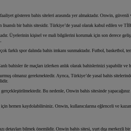
faaliyet gösteren bahis siteleri arasında yer almaktadır. Onwin, güvenli v
isanslı bir bahis sitesidir. Türkiye’de yasal olarak kabul edilen ve TİB 
adır. Üyelerinin kişisel ve mali bilgilerini korumak için son derece gel
.
rçok farklı spor dalında bahis imkanı sunmaktadır. Futbol, basketbol, te
lı bahisler ile maçları izlerken anlık olarak bahislerinizi yapabilir ve 
muş olmanız gerekmektedir. Ayrıca, Türkiye’de yasal bahis sitelerinden 
idir.
k gerçekleştirilmektedir. Bu nedenle, Onwin bahis sitesinde yapacağını
için hemen kaydolabilirsiniz. Onwin, kullanıcılarına eğlenceli ve kaza
azı detayları bilmek önemlidir. Onwin bahis sitesi, yurt dışı merkezli bi