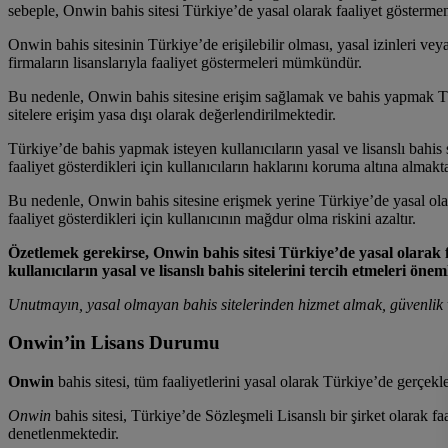
sebeple, Onwin bahis sitesi Türkiye’de yasal olarak faaliyet gösterme
Onwin bahis sitesinin Türkiye’de erişilebilir olması, yasal izinleri v
firmaların lisanslarıyla faaliyet göstermeleri mümkündür.
Bu nedenle, Onwin bahis sitesine erişim sağlamak ve bahis yapmak Türki
sitelere erişim yasa dışı olarak değerlendirilmektedir.
Türkiye’de bahis yapmak isteyen kullanıcıların yasal ve lisanslı bahis s
faaliyet gösterdikleri için kullanıcıların haklarını koruma altına almakta
Bu nedenle, Onwin bahis sitesine erişmek yerine Türkiye’de yasal olan 
faaliyet gösterdikleri için kullanıcının mağdur olma riskini azaltır.
Özetlemek gerekirse, Onwin bahis sitesi Türkiye’de yasal olarak f
kullanıcıların yasal ve lisanslı bahis sitelerini tercih etmeleri öneml
Unutmayın, yasal olmayan bahis sitelerinden hizmet almak, güvenlik v
Onwin’in Lisans Durumu
Onwin
bahis sitesi, tüm faaliyetlerini yasal olarak Türkiye’de gerçe
Onwin
bahis sitesi, Türkiye’de Sözleşmeli Lisanslı bir şirket olarak fa
denetlenmektedir.