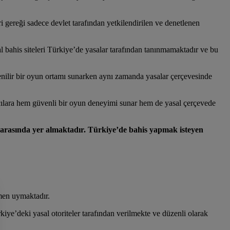
i gereği sadece devlet tarafından yetkilendirilen ve denetlenen
l bahis siteleri Türkiye’de yasalar tarafından tanınmamaktadır ve bu
güvenilir bir oyun ortamı sunarken aynı zamanda yasalar çerçevesinde
anıcılara hem güvenli bir oyun deneyimi sunar hem de yasal çerçevede
ri arasında yer almaktadır. Türkiye’de bahis yapmak isteyen
amen uymaktadır.
rkiye’deki yasal otoriteler tarafından verilmekte ve düzenli olarak