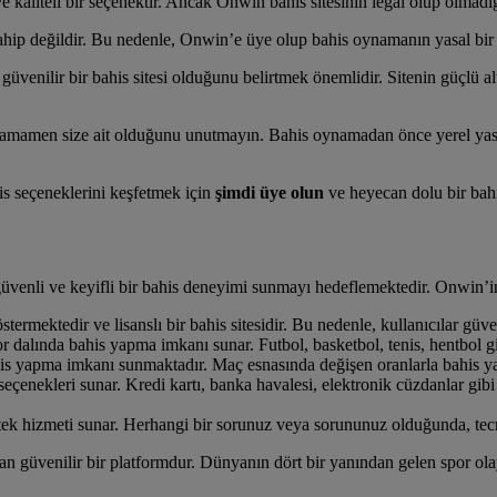
 kaliteli bir seçenektir. Ancak Onwin bahis sitesinin legal olup olmadığ
 sahip değildir. Bu nedenle, Onwin’e üye olup bahis oynamanın yasal b
venilir bir bahis sitesi olduğunu belirtmek önemlidir. Sitenin güçlü alty
amen size ait olduğunu unutmayın. Bahis oynamadan önce yerel yasalar
is seçeneklerini keşfetmek için
şimdi üye olun
ve heyecan dolu bir bah
 güvenli ve keyifli bir bahis deneyimi sunmayı hedeflemektedir. Onwin’in
rmektedir ve lisanslı bir bahis sitesidir. Bu nedenle, kullanıcılar güven
or dalında bahis yapma imkanı sunar. Futbol, basketbol, tenis, hentbol 
ahis yapma imkanı sunmaktadır. Maç esnasında değişen oranlarla bahis yap
çenekleri sunar. Kredi kartı, banka havalesi, elektronik cüzdanlar gibi 
tek hizmeti sunar. Herhangi bir sorunuz veya sorununuz olduğunda, tecrü
an güvenilir bir platformdur. Dünyanın dört bir yanından gelen spor olay