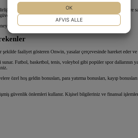
JA
NEJ
OK
JA
NEJ
irliği göz önünde bulundurmanız gereken bir markadır. Yasal izinlere sa
üvenirliğinin en önemli faktörleridir.
NØDVENDIGE
PRÆFERENCER
AFVIS ALLE
neyimi sunmaktadır ve her zaman kullanıcıların yanındadır.
JA
NEJ
JA
NEJ
rekenler
MARKETING
STATISTIK
bir şekilde faaliyet gösteren Onwin, yasalar çerçevesinde hareket eder v
i sunar. Futbol, basketbol, tenis, voleybol gibi popüler spor dallarının
iniz.
elere özel hoş geldin bonusları, para yatırma bonusları, kayıp bonusları
şmiş güvenlik önlemleri kullanır. Kişisel bilgileriniz ve finansal işleml