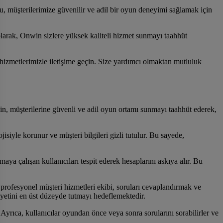
u, müşterilerimize güvenilir ve adil bir oyun deneyimi sağlamak için
i olarak, Onwin sizlere yüksek kaliteli hizmet sunmayı taahhüt
 hizmetlerimizle iletişime geçin. Size yardımcı olmaktan mutluluk
win, müşterilerine güvenli ve adil oyun ortamı sunmayı taahhüt ederek,
jisiyle korunur ve müşteri bilgileri gizli tutulur. Bu sayede,
pmaya çalışan kullanıcıları tespit ederek hesaplarını askıya alır. Bu
n profesyonel müşteri hizmetleri ekibi, soruları cevaplandırmak ve
iyetini en üst düzeyde tutmayı hedeflemektedir.
 Ayrıca, kullanıcılar oyundan önce veya sonra sorularını sorabilirler ve