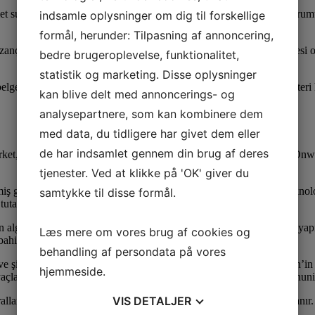
et sunar ve kullanıcılarımızın güvenliğini ön planda tutar. Lisans durum
indsamle oplysninger om dig til forskellige
formål, herunder: Tilpasning af annoncering,
ançlarınızı sorunsuz bir şekilde çekebilirsiniz. Lisanslı bir bahis sites
bedre brugeroplevelse, funktionalitet,
statistik og marketing. Disse oplysninger
lgelerini incelemek için, lütfen web sitemizi ziyaret edin veya müşteri
kan blive delt med annoncerings- og
analysepartnere, som kan kombinere dem
med data, du tidligere har givet dem eller
de har indsamlet gennem din brug af deres
Şirket, Türk yasalarına tamamen uygundur ve yasal izinlere sahiptir. On
tjenester. Ved at klikke på 'OK' giver du
miş güvenlik önlemleri kullanır. Sitenin veritabanı, SSL şifreleme teknolo
samtykke til disse formål.
utabilir.
in algoritması, hileli kullanımı tespit etme yeteneğine sahiptir ve hile ya
Læs mere om vores brug af cookies og
bahis yapabilir.
behandling af persondata på vores
ikayetlerini 7/24 canlı destek hattı aracılığıyla iletebilirler. Onwin’i
hjemmeside.
yaçlarına zamanında ve etkili bir şekilde yanıt vererek, müşteri memnun
VIS
DETALJER
arı açıkça belirtilmiştir ve kullanıcılara tam bir bilgilendirme sağlanır.