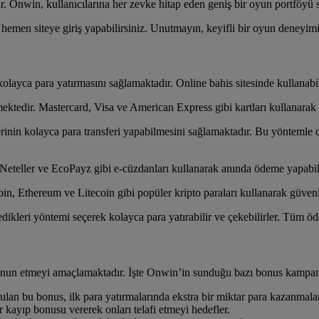
 Onwin, kullanıcılarına her zevke hitap eden geniş bir oyun portföyü 
 hemen siteye giriş yapabilirsiniz. Unutmayın, keyifli bir oyun deneyi
kolayca para yatırmasını sağlamaktadır. Online bahis sitesinde kullanab
ektedir. Mastercard, Visa ve American Express gibi kartları kullanarak h
rinin kolayca para transferi yapabilmesini sağlamaktadır. Bu yöntemle
 Neteller ve EcoPayz gibi e-cüzdanları kullanarak anında ödeme yapabili
oin, Ethereum ve Litecoin gibi popüler kripto paraları kullanarak güven
ikleri yöntemi seçerek kolayca para yatırabilir ve çekebilirler. Tüm öde
emnun etmeyi amaçlamaktadır. İşte Onwin’in sunduğu bazı bonus kampan
lan bu bonus, ilk para yatırmalarında ekstra bir miktar para kazanmalar
kayıp bonusu vererek onları telafi etmeyi hedefler.