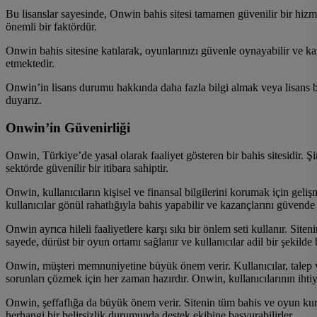
Bu lisanslar sayesinde, Onwin bahis sitesi tamamen güvenilir bir hizm
önemli bir faktördür.
Onwin bahis sitesine katılarak, oyunlarınızı güvenle oynayabilir ve kaz
etmektedir.
Onwin’in lisans durumu hakkında daha fazla bilgi almak veya lisans be
duyarız.
Onwin’in Güvenirliği
Onwin, Türkiye’de yasal olarak faaliyet gösteren bir bahis sitesidir. 
sektörde güvenilir bir itibara sahiptir.
Onwin, kullanıcıların kişisel ve finansal bilgilerini korumak için geliş
kullanıcılar gönül rahatlığıyla bahis yapabilir ve kazançlarını güvende t
Onwin ayrıca hileli faaliyetlere karşı sıkı bir önlem seti kullanır. Siten
sayede, dürüst bir oyun ortamı sağlanır ve kullanıcılar adil bir şekilde 
Onwin, müşteri memnuniyetine büyük önem verir. Kullanıcılar, talep ve ş
sorunları çözmek için her zaman hazırdır. Onwin, kullanıcılarının ihti
Onwin, şeffaflığa da büyük önem verir. Sitenin tüm bahis ve oyun kurall
herhangi bir belirsizlik durumunda destek ekibine başvurabilirler.