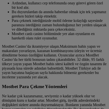
Ardından, kullanıcı cep telefonunda onay görevi gören özel
bir kod alır.
Bu duyurulardan da anında haberdar olmak için tek yapmanız
gereken bizleri takip etmektir.
Para çekmek istediğinizde mobil ödeme kolaylığı sayesinde
paranıza istediğiniz zaman bulunduğunuz her yerden ulaşacak
ve dilediğiniz miktarda para çekeceksiniz.
Mostbet canlı casino bölümünde yer alan oyunların en
hareketli olanı rulet oyunudur.
Mostbet Casino’da ikramiyeye ulaşın.Maksimum bahis yapın ve
makaraları yuvarlayın, kazanan kombinasyonu izleyin ve ücretsiz
döndürme bonus özelliğini kullanın. Oyuncular ayrıca MostBet
Casino’da her türlü bonusun tadını çıkarabilirler. 32 dilde, 95 farklı
ülkeye yayın yapan Mostbet bahis sitesi kaliteli ve özgün tasarımı ile
piyasada kısa sürede adından bahsettirdi. Mostbet Türkiye adı ile
yayın hayatına başlayan sayfa hakkında bilmeniz gerekenler bu
inceleme yazısında yer alacak.
Mostbet Para Çekme Yöntemleri
Ne kadar çok kazanırsanız, seviyeniz o kadar yüksek olur ve
dönüşüm kuru o kadar artar. Mostbet giriş, üyelik adreslerindeki
değişikleri sizlere anında duyurmaktayız. Bunların yanında Mostbet