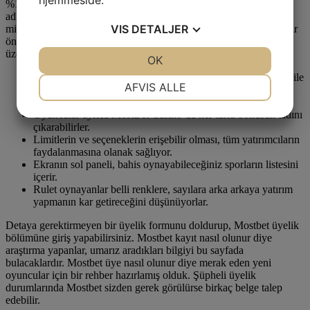
hjemmeside.
%10’luk bir haftalık geri ödemesi vardır. Mostbet Türkiye resmi
adresi sayfası açık kartı olan sağlam siteye yönetimi, ziyaretçilere
VIS
DETALJER
mitsi toplam 24 saat teknik yardım etmek para sağlamanın ne kadar
önemli olduğunu anlıyor. Mostbet giriş yap Hindistan’da kriket
üzerine bahis yapmak yasaldır.
JA
NEJ
OK
JA
NEJ
Bu neden yüzünden bahis tutkunları yapacakları bahislere hile
NØDVENDIGE
PRÆFERENCER
AFVIS ALLE
karışıp karışmadığından ya da gizliliklerinin sağlanıp
sağlanmadığından yana emin olamamaktadır.
JA
NEJ
JA
NEJ
Oyuncular ayrıca MostBet Casino’da her türlü bonusun tadını
çıkarabilirler.
MARKETING
STATISTIK
Limitlerin ve seçeneklerin erişebilir olması, tüm yatırımcıların
faydalanmasına olanak sağlıyor.
Ekranın sol paneli, bahis oynayabileceğiniz sporların listesini
içerir.
Rulet oynayanlar belli renklere, sayılara arka arkaya yatırım
yapmanın kar getireceğini düşünüyorlar.
Detaya gerektirmeyen bir üyelik formunu doldurup, Mostbet üyelik
bölümüne giriş yapabilirsiniz. Mostbet kayıt nasıl olunur diye
araştırma yapanlar, umarız aradıkları bilgiyi bu sayfada
bulacaklardır. Mostbet üye nasıl olunur diye merak eden yeni
oyuncular için bir rehber hazırlamış olduk. Şüpheli üyelik
durumlarında Mostbet sizden gerek görülürse birkaç belge talep
edebilir.