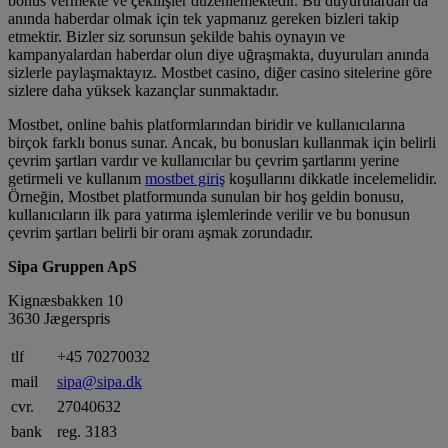
bonus vermekte ve çekilişler düzenlemektedir. Bu duyurulardan da
anında haberdar olmak için tek yapmanız gereken bizleri takip
etmektir. Bizler siz sorunsun şekilde bahis oynayın ve
kampanyalardan haberdar olun diye uğraşmakta, duyuruları anında
sizlerle paylaşmaktayız. Mostbet casino, diğer casino sitelerine göre
sizlere daha yüksek kazançlar sunmaktadır.
Mostbet, online bahis platformlarından biridir ve kullanıcılarına
birçok farklı bonus sunar. Ancak, bu bonusları kullanmak için belirli
çevrim şartları vardır ve kullanıcılar bu çevrim şartlarını yerine
getirmeli ve kullanım
mostbet giriş
koşullarını dikkatle incelemelidir.
Örneğin, Mostbet platformunda sunulan bir hoş geldin bonusu,
kullanıcıların ilk para yatırma işlemlerinde verilir ve bu bonusun
çevrim şartları belirli bir oranı aşmak zorundadır.
Sipa Gruppen ApS
Kignæsbakken 10
3630 Jægerspris
tlf
+45 70270032
mail
sipa@sipa.dk
cvr.
27040632
bank
reg. 3183