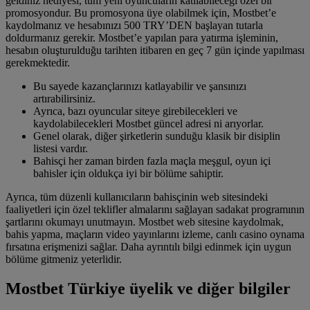
geldiniz hediyesi, tüm yeni oyuncuların katılabileceği özel bir
promosyondur. Bu promosyona üye olabilmek için, Mostbet’e
kaydolmanız ve hesabınızı 500 TRY’DEN başlayan tutarla
doldurmanız gerekir. Mostbet’e yapılan para yatırma işleminin,
hesabın oluşturulduğu tarihten itibaren en geç 7 gün içinde yapılması
gerekmektedir.
Bu sayede kazançlarınızı katlayabilir ve şansınızı
artırabilirsiniz.
Ayrıca, bazı oyuncular siteye girebilecekleri ve
kaydolabilecekleri Mostbet güncel adresi ni arıyorlar.
Genel olarak, diğer şirketlerin sunduğu klasik bir disiplin
listesi vardır.
Bahisçi her zaman birden fazla maçla meşgul, oyun içi
bahisler için oldukça iyi bir bölüme sahiptir.
Ayrıca, tüm düzenli kullanıcıların bahisçinin web sitesindeki
faaliyetleri için özel teklifler almalarını sağlayan sadakat programının
şartlarını okumayı unutmayın. Mostbet web sitesine kaydolmak,
bahis yapma, maçların video yayınlarını izleme, canlı casino oynama
fırsatına erişmenizi sağlar. Daha ayrıntılı bilgi edinmek için uygun
bölüme gitmeniz yeterlidir.
Mostbet Türkiye üyelik ve diğer bilgiler