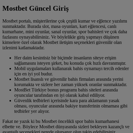
Mostbet Güncel Giriş
Mostbet portalı, müşterilerine çok çeşitli kumar ve eğlence yazılımı
sunmaktadır. Burada slot, masa oyunları, kart eğlencesi, canlı
kumarhane, mini oyunlar, sanal oyunlar, spor bahisleri ve çok daha
fazlasını oynayabilirsiniz. Ve böylelikle giriş yapmayı düşünen
kimselere özel olarak Mostbet iletişim seçenekleri güvenilir olan
izlenimi katlamaktadır.
Her daim kesintisiz bir biçimde insanların siteye erişim
sağlamasını isteyen şirket, bu konuda çok hızlı davranmıştır.
Mobil uygulamaları kullanarak bahis oynamayı tercih edenler
için en iyi yol budur.
Mostbet lisanslı ve güvenilir bahis firmaları arasında yerini
korumakta ve sizlere her zaman yüksek oranlar sunmaktadır.
MostBet Türkiye bonus programı bahis siteleri arasında
oyuncular tarafından en iyi olarak kabul ediliyor.
Güvenlik tedbirleri içerisinde kara para aklamanın yasak
olması, oyuncular arasında bakiye transferinin olmaması gibi
tedbirler yer alıyor.
Fakat ne yazık ki bu Mostbet öncelikli spor bahis kumarhanesi
elbette ve. Böylece Mostbet dünyasında sizleri bekleyen kazançlı ve
avantajlı seçenekleri nerede olursanız olun takip edebilirsiniz.