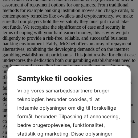
assortment of repayment options for our gamers. From traditional
methods for example banking institution moves and charge cards, to
contemporary remedies like e-wallets and cryptocurrency, we make
sure that our players hold the versatility they must put in and take
out funds. We recognize the significance of ease and security in
terms of coping with your hard earned money, this is why we job
diligently to provide a risk-free, reliable, and successful business
banking environment. Fairly, MrXbet offers an array of repayment
alternatives, exhibiting the developing demands of on the internet
gambling establishment participants. This joint resolve for client ease
underscores the dedication both our gambling establishments need to
conference and exceeding beyond person anticipations. Vous кtes
un joueur passionnй qui recherche une expйrience de jeu en ligne
Samtykke til cookies
rйaliste, mais vous кtes dйзu par les casino houses en ligne qui ne
proposent pas de jeux avec de l’argent rйel. Ces sites peuvent vous
faire sentir dйconnectй de l’excitation et de l’adrйnaline qui
Vi og vores samarbejdspartnere bruger
viennent avec le jeu d’argent rйel. Imaginez-vous assis а une table
teknologier, herunder cookies, til at
de poker virtuelle, mais sans los angeles possibilitй de gagner de
l’argent rйel. Cela semble ennuyeux, n’est-ce pas ? Vous rкvez d’un
indsamle oplysninger om dig til forskellige
internet casino en ligne qui vous permette de jouer а vos jeux
prйfйrйs avec de l’argent rйel, tout en vous offrant le confort et la
formål, herunder: Tilpasning af annoncering,
commoditй de jouer de chez vous. C’est lа que MrXbet entre en jeu.
bedre brugeroplevelse, funktionalitet,
Avec une sйlection йtendue de jeux, allant des equipment а sous
aux jeux de kitchen table classiques, et mкme des paris sportifs,
statistik og marketing. Disse oplysninger
MrXbet offre une expйrience de jeu en ligne complиte oщ vous