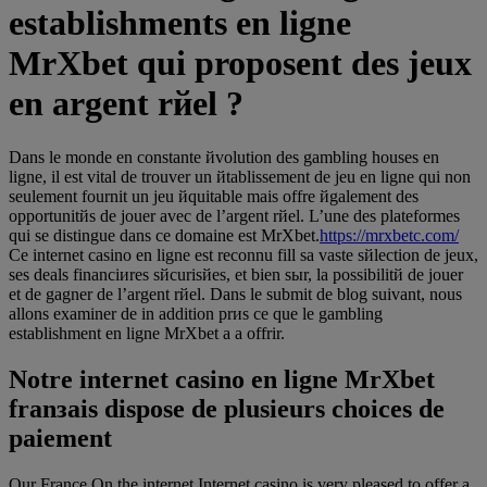
establishments en ligne
MrXbet qui proposent des jeux
en argent rйel ?
Dans le monde en constante йvolution des gambling houses en
ligne, il est vital de trouver un йtablissement de jeu en ligne qui non
seulement fournit un jeu йquitable mais offre йgalement des
opportunitйs de jouer avec de l’argent rйel. L’une des plateformes
qui se distingue dans ce domaine est MrXbet.
https://mrxbetc.com/
Ce internet casino en ligne est reconnu fill sa vaste sйlection de jeux,
ses deals financiиres sйcurisйes, et bien sыr, la possibilitй de jouer
et de gagner de l’argent rйel. Dans le submit de blog suivant, nous
allons examiner de in addition prиs ce que le gambling
establishment en ligne MrXbet a а offrir.
Notre internet casino en ligne MrXbet
franзais dispose de plusieurs choices de
paiement
Our France On the internet Internet casino is very pleased to offer a