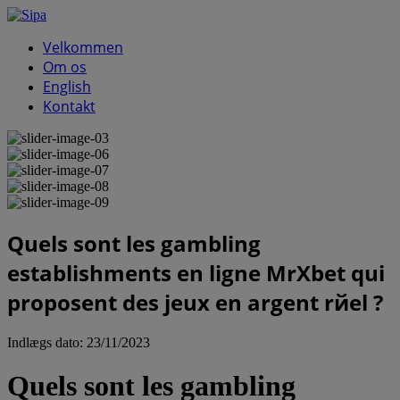
Velkommen
Om os
English
Kontakt
Quels sont les gambling
establishments en ligne MrXbet qui
proposent des jeux en argent rйel ?
Indlægs dato:
23/11/2023
Quels sont les gambling