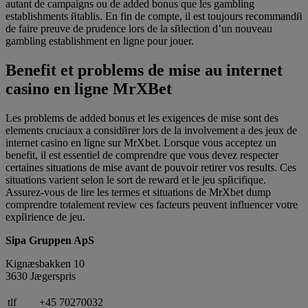
autant de campaigns ou de added bonus que les gambling
establishments йtablis. En fin de compte, il est toujours recommandй
de faire preuve de prudence lors de la sйlection d’un nouveau
gambling establishment en ligne pour jouer.
Benefit et problems de mise au internet
casino en ligne MrXBet
Les problems de added bonus et les exigences de mise sont des
elements cruciaux а considйrer lors de la involvement а des jeux de
internet casino en ligne sur MrXbet. Lorsque vous acceptez un
benefit, il est essentiel de comprendre que vous devez respecter
certaines situations de mise avant de pouvoir retirer vos results. Ces
situations varient selon le sort de reward et le jeu spйcifique.
Assurez-vous de lire les termes et situations de MrXbet dump
comprendre totalement review ces facteurs peuvent influencer votre
expйrience de jeu.
Sipa Gruppen ApS
Kignæsbakken 10
3630 Jægerspris
tlf
+45 70270032