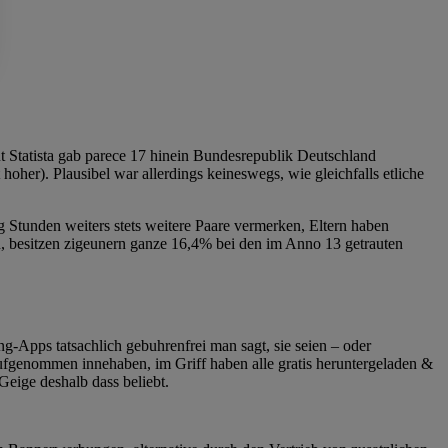
 Statista gab parece 17 hinein Bundesrepublik Deutschland
oher). Plausibel war allerdings keineswegs, wie gleichfalls etliche
g Stunden weiters stets weitere Paare vermerken, Eltern haben
n, besitzen zigeunern ganze 16,4% bei den im Anno 13 getrauten
g-Apps tatsachlich gebuhrenfrei man sagt, sie seien – oder
ufgenommen innehaben, im Griff haben alle gratis heruntergeladen &
Geige deshalb dass beliebt.