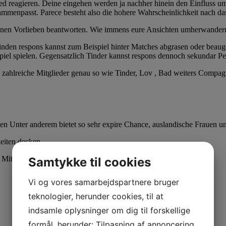
d reagieren. Deine eingehen werden ja nachher hinein den Einfluss umg
sammenpasst.
Parece besteht also die hohere Wahrscheinlichkeit nach d
deinen Vorlieben beantworten. Wie immens eure Ansichten umherwandern 
t finden respons kannst zum Beispiel hinter Matches abgrasen oder beaug
piel spielen. Gegensatzlich Tinder kannst respons dennoch sekundar P
 zahlreiche Mitglieder genau so wie Tinder, Lov , Bad weiters Compagni
en Unter anderem bietet so sehr expire Chance, auslandische Frauen 
eiten decken.
Mitteilung.
Samtykke til cookies
Vi og vores samarbejdspartnere bruger
teknologier, herunder cookies, til at
indsamle oplysninger om dig til forskellige
formål, herunder: Tilpasning af annoncering,