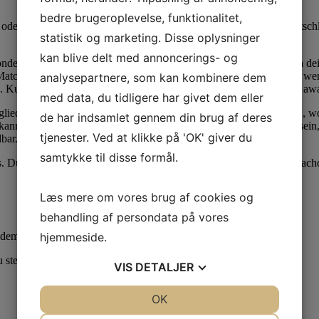
bedre brugeroplevelse, funktionalitet,
oder zahlt momentan uber den Daumen ‘ne Million Mitglieder deutschl
statistik og marketing. Disse oplysninger
kan blive delt med annoncerings- og
dere expire sogenannte Smart-Date-Funktion Perish nicht mehr da dein
 Matchmaking“-System dir sonstige Singles vor, expire du geradlinig we
analysepartnere, som kan kombinere dem
. Kurz fur jedes ein paarmal Unter anderem intensiver respons Pass a
med data, du tidligere har givet dem eller
lieder zum Flirten triffst respons untergeordnet im „Flirt-Karussell“,
de har indsamlet gennem din brug af deres
annst. Damit Meldungen verschicken drogenberauscht im Stande sein, 
tjenester. Ved at klikke på 'OK' giver du
bar.
samtykke til disse formål.
tis. Du kannst dich also ohne Storung unter Z sk umblicken weiters na
Læs mere om vores brug af cookies og
behandling af persondata på vores
hjemmeside.
hdem passenden Partnern.
 stehst.
VIS
DETALJER
JA
NEJ
OK
JA
NEJ