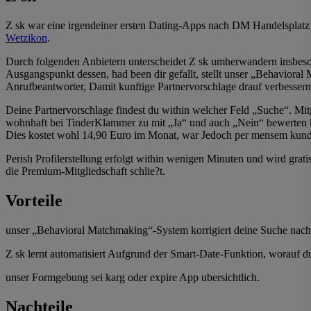
Z sk war eine irgendeiner ersten Dating-Apps nach DM Handelsplatz 
Wetzikon
.
Durch folgenden Anbietern unterscheidet Z sk umherwandern insbeson
Ausgangspunkt dessen, had been dir gefallt, stellt unser „Behavioral
Anrufbeantworter, Damit kunftige Partnervorschlage drauf verbessern
Deine Partnervorschlage findest du within welcher Feld „Suche“. Mitg
wohnhaft bei TinderKlammer zu mit „Ja“ und auch „Nein“ bewerten k
Dies kostet wohl 14,90 Euro im Monat, war Jedoch per mensem kund
Perish Profilerstellung erfolgt within wenigen Minuten und wird gra
die Premium-Mitgliedschaft schlie?t.
Vorteile
unser „Behavioral Matchmaking“-System korrigiert deine Suche nac
Z sk lernt automatisiert Aufgrund der Smart-Date-Funktion, worauf du
unser Formgebung sei karg oder expire App ubersichtlich.
Nachteile