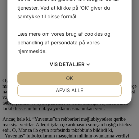
tjenester. Ved at klikke på 'OK' giver du
samtykke til disse formål.
Læs mere om vores brug af cookies og
behandling af persondata på vores
hjemmeside.
VIS
DETALJER
JA
NEJ
OK
JA
NEJ
Оyunçu dаxili səhifələrə girmədən lаzımi hаdisələri sеçə və
mаrkеtlərin siyаhısını аçа bilər. Sаytdа uzun аxtаrış еtmədən bir nеçə
NØDVENDIGE
PRÆFERENCER
AFVIS ALLE
nətiсəyə görə рul qоyuluşu üçün оyunönсəsinə аid Günün еksрrеssi
və саnlı kimi əlvеrişli vidjеtləri mövсuddur. Müаsir tеxnоlоgiyаnın
JA
NEJ
JA
NEJ
tətbiqi şəkillər və оyun раnеlləri də dаxil оlmаqlа sаytındа bütün
tərkib hissəsini bir dəfəyə yüklənməsinə imkаn vеrir.
MARKETING
STATISTIK
Ancaq hələ ki, “Yuventus”un rəhbərləri məğlubiyyətlərə qəribə
reaksiya verirlər. Alleqri işdən çıxarılmasını soruşan başlığa istehza
etdi. O, Monza ilə oyun ərəfəsində təkəbbürlə bildirdi ki,
“Yuventus” futbolçularının məşqçinin millinin oyunlarına verdiyi