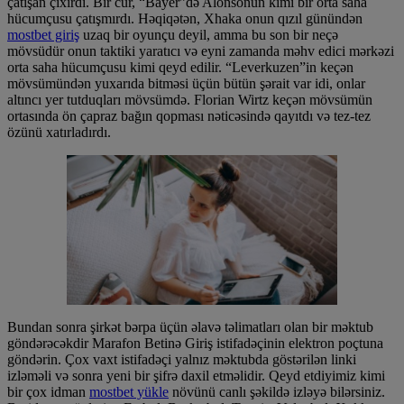
çatışan çıxırdı. Bir cür, “Bayer”də Alonsonun kimi bir orta saha
hücumçusu çatışmırdı. Həqiqətən, Xhaka onun qızıl günündən
mostbet giriş
uzaq bir oyunçu deyil, amma bu son bir neçə
mövsüdür onun taktiki yaratıcı və eyni zamanda məhv edici mərkəzi
orta saha hücumçusu kimi qeyd edilir. “Leverkuzen”in keçən
mövsümündən yuxarıda bitməsi üçün bütün şərait var idi, onlar
altıncı yer tutduqları mövsümdə. Florian Wirtz keçən mövsümün
ortasında ön çapraz bağın qopması nəticəsində qayıtdı və tez-tez
özünü xatırladırdı.
Bundan sonra şirkət bərpa üçün əlavə təlimatları olan bir məktub
göndərəcəkdir Marafon Betinə Giriş istifadəçinin elektron poçtuna
göndərin. Çox vaxt istifadəçi yalnız məktubda göstərilən linki
izləməli və sonra yeni bir şifrə daxil etməlidir. Qeyd etdiyimiz kimi
bir çox idman
mostbet yükle
növünü canlı şəkildə izləyə bilərsiniz.