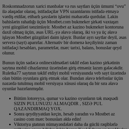
Roskomnadzorun xarici mənbələr və rus saytları üçün ümumi “ovu”
ilə əlaqədar olaraq, istifadəçilər VPN uzantılarını istifadə etməyə
vərdiş etdilər, etibarlı şəxslərin işlərini məharətlə qurdular. Lakin
bahislərin rahatlığı üçün Mostbet.com bukmeker şirkəti vaxtaşırı
yeni güzgüləri tənzimləyir. Mostbet az kazino bukmeker kontoruna
daxil olmaq üçün, əsas URL-yə əlavə olaraq, iki və ya üç əlavə
işləyən Mostbet güzgüləri daim işləyir. Bunlar ayrı saytlar deyil, əsas
serverə (sayt) aparırlar. Alternativ bir domenə keçdiyiniz zaman
istifadəçi hesabları, parametrlər, mərc tarixi, balans, bonuslar qeyd
olunur.
Bunun üçün sadəcə onlinexidmətləri təklif edən kazino şirkətinin
saytına mobil cihazlarınız üzərindən giriş etməniz lazım gələcəkdir.
Ruletka77 saytının təklif etdiyi mobil versiyasında veb sayt üzərində
olan bütün oyunlara giriş etmək olar. Bundan əlavə telefonlar üçün
nəzərdə tutulmuş mobil versiyaya xüsusi olaraq da bir sıra əlavə
oyunlar hazırlanmışdır.
Bütüm lotoreyya, qumar və kazino oyunların tək məqsədi
SIZIN PULUNUZU ALMAQDIR , SIZƏ PUL
QAZANDIRMAQ YOX.
Sonra qeydiyyatdan keçin, hesab yaradın və Mostbet az
casino com mərc bonusları əldə edin!
Viktoriya ştatının nümayəndələri daha da güclü rəqiblərlə