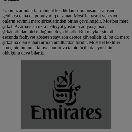
Lakin üzərindən bir müddət keçdikdən sonra insanlar arasında
getdikcə daha da populyarlıq qazanan MostBet rəsmi veb sayt
onların sevimli mərc şirkətlərindən birinə çevrilmişdir. Mostbet mərc
şirkəti Azərbaycan üzrə fəaliyyət göstərən ən yaxşı mərc
şirkətlərindən biri olduğunu deyə bilərik. Bukmeyker şirkəti
əsasında fəaliyyət göstərən sayt son dərəcə güvənlidir ki, bu da mərc
şirkətinə olan etibarı artıran amilllərdən biridir. MostBet teklifler
həmçinin bununla kifayətlənmir və tətbiq üçün də eynisinin
olduğunu deyə bilərik.