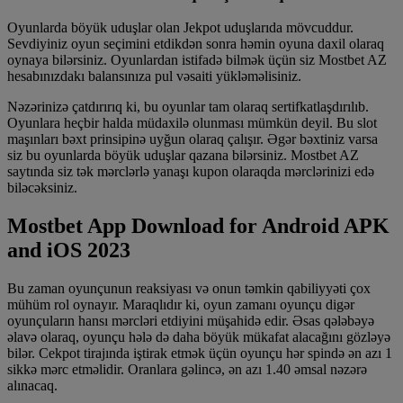
Oyunlarda böyük uduşlar olan Jekpot uduşlarıda mövcuddur.
Sevdiyiniz oyun seçimini etdikdən sonra həmin oyuna daxil olaraq
oynaya bilərsiniz. Oyunlardan istifadə bilmək üçün siz Mostbet AZ
hesabınızdakı balansınıza pul vəsaiti yükləməlisiniz.
Nəzərinizə çatdırırıq ki, bu oyunlar tam olaraq sertifkatlaşdırılıb.
Oyunlara heçbir halda müdaxilə olunması mümkün deyil. Bu slot
maşınları bəxt prinsipinə uyğun olaraq çalışır. Əgər bəxtiniz varsa
siz bu oyunlarda böyük uduşlar qazana bilərsiniz. Mostbet AZ
saytında siz tək mərclərlə yanaşı kupon olaraqda mərclərinizi edə
biləcəksiniz.
Mostbet App Download for Android APK
and iOS 2023
Bu zaman oyunçunun reaksiyası və onun təmkin qabiliyyəti çox
mühüm rol oynayır. Maraqlıdır ki, oyun zamanı oyunçu digər
oyunçuların hansı mərcləri etdiyini müşahidə edir. Əsas qələbəyə
əlavə olaraq, oyunçu hələ də daha böyük mükafat alacağını gözləyə
bilər. Cekpot tirajında ​​iştirak etmək üçün oyunçu hər spində ən azı 1
sikkə mərc etməlidir. Oranlara gəlincə, ən azı 1.40 əmsal nəzərə
alınacaq.