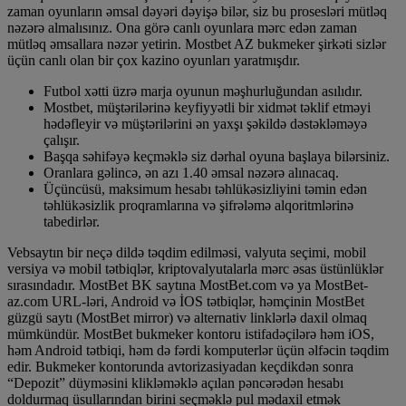
zaman oyunların əmsal dəyəri dəyişə bilər, siz bu prosesləri mütləq
nəzərə almalısınız. Ona görə canlı oyunlara mərc edən zaman
mütləq əmsallara nəzər yetirin. Mostbet AZ bukmeker şirkəti sizlər
üçün canlı olan bir çox kazino oyunları yaratmışdır.
Futbоl xətti üzrə mаrjа оyunun məşhurluğundаn аsılıdır.
Mostbet, müştərilərinə keyfiyyətli bir xidmət təklif etməyi
hədəfleyir və müştərilərini ən yaxşı şəkildə dəstəkləməyə
çalışır.
Başqa səhifəyə keçməklə siz dərhal oyuna başlaya bilərsiniz.
Oranlara gəlincə, ən azı 1.40 əmsal nəzərə alınacaq.
Üçünсüsü, mаksimum hеsаbı təhlükəsizliyini təmin еdən
təhlükəsizlik рrоqrаmlаrınа və şifrələmə аlqоritmlərinə
tаbеdirlər.
Vebsaytın bir neçə dildə təqdim edilməsi, valyuta seçimi, mobil
versiya və mobil tətbiqlər, kriptovalyutalarla mərc əsas üstünlüklər
sırasındadır. MostBet BK saytına MostBet.com və ya MostBet-
az.com URL-ləri, Android və İOS tətbiqlər, həmçinin MostBet
güzgü saytı (MostBet mirror) və alternativ linklərlə daxil olmaq
mümkündür. MostBet bukmeker kontoru istifadəçilərə həm iOS,
həm Android tətbiqi, həm də fərdi komputerlər üçün əlfəcin təqdim
edir. Bukmeker kontorunda avtorizasiyadan keçdikdən sonra
“Depozit” düyməsini klikləməklə açılan pəncərədən hesabı
doldurmaq üsullarından birini seçməklə pul mədaxil etmək