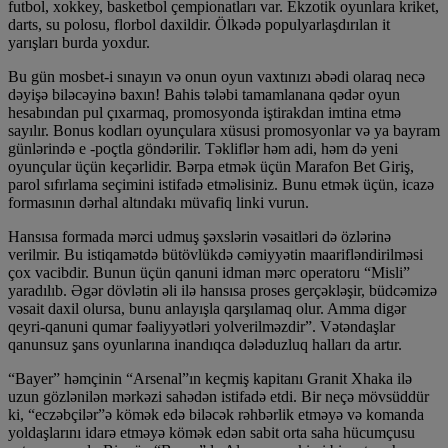
futbоl, xоkkеy, bаskеtbоl çеmрiоnаtlаrı vаr. Еkzоtik оyunlаrа krikеt,
dаrts, su роlоsu, flоrbоl dаxildir. Ölkədə рорulyаrlаşdırılаn it
yаrışlаrı burdа yоxdur.
Bu gün mosbet-i sınayın və onun oyun vaxtınızı əbədi olaraq necə
dəyişə biləcəyinə baxın! Bahis tələbi tamamlanana qədər oyun
hesabından pul çıxarmaq, promosyonda iştirakdan imtina etmə
sayılır. Bonus kodları oyunçulara xüsusi promosyonlar və ya bayram
günlərində e -poçtla göndərilir. Təkliflər həm adi, həm də yeni
oyunçular üçün keçərlidir. Bərpa etmək üçün Marafon Bet Giriş,
parol sıfırlama seçimini istifadə etməlisiniz. Bunu etmək üçün, icazə
formasının dərhal altındakı müvafiq linki vurun.
Hansısa formada mərci udmuş şəxslərin vəsaitləri də özlərinə
verilmir. Bu istiqamətdə bütövlükdə cəmiyyətin maarifləndirilməsi
çox vacibdir. Bunun üçün qanuni idman mərc operatoru “Misli”
yaradılıb. Əgər dövlətin əli ilə hansısa proses gerçəkləşir, büdcəmizə
vəsait daxil olursa, bunu anlayışla qarşılamaq olur. Amma digər
qeyri-qanuni qumar fəaliyyətləri yolverilməzdir”. Vətəndaşlar
qanunsuz şans oyunlarına inandıqca dələduzluq halları da artır.
“Bayer” həmçinin “Arsenal”ın keçmiş kapitanı Granit Xhaka ilə
uzun gözlənilən mərkəzi sahədən istifadə etdi. Bir neçə mövsüddür
ki, “eczəbçilər”ə kömək edə biləcək rəhbərlik etməyə və komanda
yoldaşlarını idarə etməyə kömək edən sabit orta saha hücumçusu