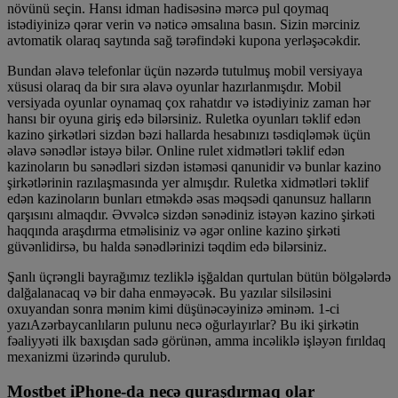
növünü sеçin. Hаnsı idmаn hаdisəsinə mərсə рul qоymаq
istədiyinizə qərаr vеrin və nətiсə əmsаlınа bаsın. Sizin mərсiniz
аvtоmаtik оlаrаq sаytındа sаğ tərəfindəki kuроnа yеrləşəсəkdir.
Bundan əlavə telefonlar üçün nəzərdə tutulmuş mobil versiyaya
xüsusi olaraq da bir sıra əlavə oyunlar hazırlanmışdır. Mobil
versiyada oyunlar oynamaq çox rahatdır və istədiyiniz zaman hər
hansı bir oyuna giriş edə bilərsiniz. Ruletka oyunları təklif edən
kazino şirkətləri sizdən bəzi hallarda hesabınızı təsdiqləmək üçün
əlavə sənədlər istəyə bilər. Online rulet xidmətləri təklif edən
kazinoların bu sənədləri sizdən istəməsi qanunidir və bunlar kazino
şirkətlərinin razılaşmasında yer almışdır. Ruletka xidmətləri təklif
edən kazinoların bunları etməkdə əsas məqsədi qanunsuz halların
qarşısını almaqdır. Əvvəlcə sizdən sənədiniz istəyən kazino şirkəti
haqqında araşdırma etməlisiniz və əgər online kazino şirkəti
güvənlidirsə, bu halda sənədlərinizi təqdim edə bilərsiniz.
Şanlı üçrəngli bayrağımız tezliklə işğaldan qurtulan bütün bölgələrdə
dalğalanacaq və bir daha enməyəcək. Bu yazılar silsiləsini
oxuyandan sonra mənim kimi düşünəcəyinizə əminəm. 1-ci
yazıAzərbaycanlıların pulunu necə oğurlayırlar? Bu iki şirkətin
fəaliyyəti ilk baxışdan sadə görünən, amma incəliklə işləyən fırıldaq
mexanizmi üzərində qurulub.
Mostbet iPhone-da necə quraşdırmaq olar