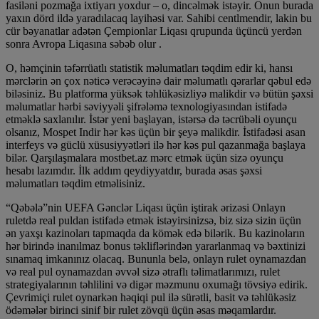
fasiləni pozmağa ixtiyarı yoxdur – o, dincəlmək istəyir. Onun burada
yaxın dörd ildə yaradılacaq layihəsi var. Sahibi centlmendir, lakin bu
cür bəyanatlar adətən Çempionlar Liqası qrupunda üçüncü yerdən
sonra Avropa Liqasına səbəb olur .
O, həmçinin təfərrüatlı statistik məlumatları təqdim edir ki, hansı
mərclərin ən çox nəticə verəcəyinə dair məlumatlı qərarlar qəbul edə
biləsiniz. Bu platforma yüksək təhlükəsizliyə malikdir və bütün şəxsi
məlumatlar hərbi səviyyəli şifrələmə texnologiyasından istifadə
etməklə saxlanılır. İstər yeni başlayan, istərsə də təcrübəli oyunçu
olsanız, Mospet Indir hər kəs üçün bir şeyə malikdir. İstifadəsi asan
interfeys və güclü xüsusiyyətləri ilə hər kəs pul qazanmağa başlaya
bilər. Qarşılaşmalara mostbet.az mərc etmək üçün sizə oyunçu
hesabı lazımdır. İlk addım qeydiyyatdır, burada əsas şəxsi
məlumatları təqdim etməlisiniz.
“Qəbələ”nin UEFA Gənclər Liqası üçün iştirak ərizəsi Onlayn
ruletdə real puldan istifadə etmək istəyirsinizsə, biz sizə sizin üçün
ən yaxşı kazinoları tapmaqda da kömək edə bilərik. Bu kazinoların
hər birində inanılmaz bonus təkliflərindən yararlanmaq və bəxtinizi
sınamaq imkanınız olacaq. Bununla belə, onlayn rulet oynamazdan
və real pul oynamazdan əvvəl sizə ətraflı təlimatlarımızı, rulet
strategiyalarının təhlilini və digər məzmunu oxumağı tövsiyə edirik.
Çevrimiçi rulet oynarkən həqiqi pul ilə sürətli, basit və təhlükəsiz
ödəmələr birinci sinif bir rulet zövqü üçün əsas məqamlardır.