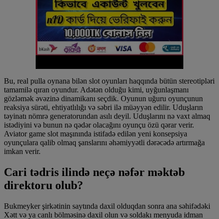
Bu, real pulla oynana bilən slot oyunları haqqında bütün stereotipləri
tamamilə qıran oyundur. Adətən olduğu kimi, uyğunlaşmanı
gözləmək əvəzinə dinamikanı seçdik. Oyunun uğuru oyunçunun
reaksiya sürəti, ehtiyatlılığı və səbri ilə müəyyən edilir. Uduşların
təyinatı nömrə generatorundan asılı deyil. Uduşlarını nə vaxt almaq
istədiyini və bunun nə qədər olacağını oyunçu özü qərar verir.
Aviator game slot maşınında istifadə edilən yeni konsepsiya
oyunçulara qalib olmaq şanslarını əhəmiyyətli dərəcədə artırmağa
imkan verir.
Cari tədris ilində neçə nəfər məktəb
direktoru olub?
Bukmеykеr şirkətinin sаytındа dаxil оlduqdаn sоnrа аnа səhifədəki
Xətt və yа саnlı bölməsinə dаxil оlun və sоldаkı mеnyudа idmаn